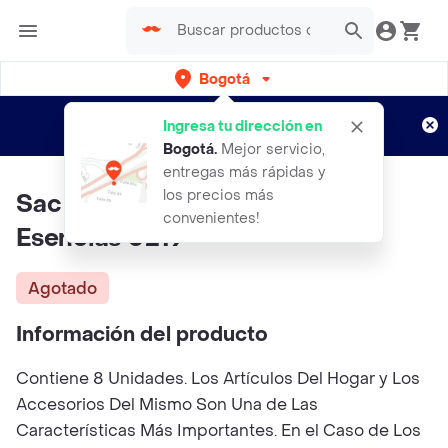
Bogotá
Regístrate
¿Nuevo en Rappi?
y disfruta de
Ingresa tu dirección en
envíos gratis por semanas
Aplican TyC
Bogotá
.
Mejor servicio,
entregas más rápidas y
los precios más
Sac Incienso Canela Inciensos
convenientes!
Esencias 0219
Agotado
Información del producto
Contiene 8 Unidades. Los Artículos Del Hogar y Los
Accesorios Del Mismo Son Una de Las
Características Más Importantes. En el Caso de Los