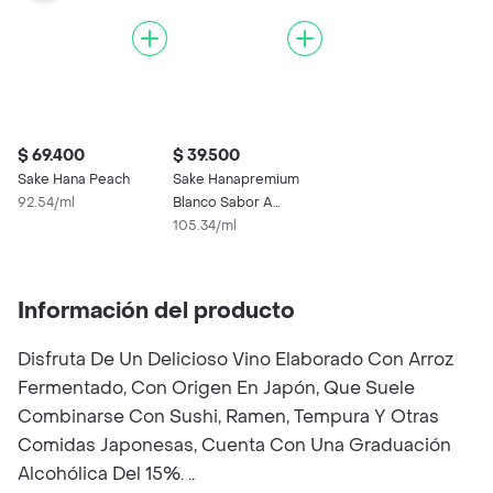
$ 69.400
$ 39.500
Sake Hana Peach
Sake Hanapremium
92.54/ml
Blanco Sabor A
Melocoton
105.34/ml
Información del producto
Disfruta De Un Delicioso Vino Elaborado Con Arroz
Fermentado, Con Origen En Japón, Que Suele
Combinarse Con Sushi, Ramen, Tempura Y Otras
Comidas Japonesas, Cuenta Con Una Graduación
Alcohólica Del 15%. ..