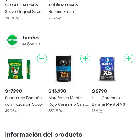
Skittles Caramelo
Trululu Masmelo
Suave Original Sabor
Relleno Fresa
Fruta
118.70/g
Cobertura Chocolate
72.23/g
Jumbo
$6500
$ 17.990
$ 16.990
$ 2790
$
Supercoco Bombón
Marañones Monte
Halls Caramelo
M
con Trozos de Coco
Rojo Caramelo Salado
Banana Mentol XS
8
49.98/g
(50 Gr)
339.80/g
186/g
Información del producto