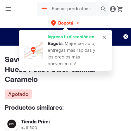
Bogotá
Regístrate
¿Nuevo en Rappi?
y disfruta de
Ingresa tu dirección en
envíos gratis por semanas
Aplican TyC
Bogotá
.
Mejor servicio,
entregas más rápidas y
los precios más
Savvy Mezcla Base de Caldo
convenientes!
Hueso Pollo Power Vainilla-
Caramelo
Agotado
Productos similares:
Tienda Primi
$1500