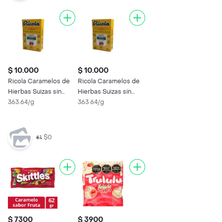
$ 10.000
$ 10.000
Ricola Caramelos de
Ricola Caramelos de
Hierbas Suizas sin
Hierbas Suizas sin
Azúcar
363.64/g
Azúcar
363.64/g
$0
$ 7300
$ 3900