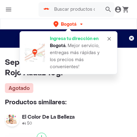
Bogotá
Regístrate
¿Nuevo en Rappi?
y disfruta de
Ingresa tu dirección en
envíos gratis por semanas
Aplican TyC
Bogotá
.
Mejor servicio,
entregas más rápidas y
los precios más
Separador De Pestañas Coraje
convenientes!
Rojo Audaz 10gr
Agotado
Productos similares:
El Color De La Belleza
$0