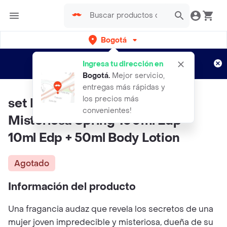
Bogotá
Regístrate
¿Nuevo en Rappi?
y disfruta de
Ingresa tu dirección en
envíos gratis por semanas
Aplican TyC
Bogotá
.
Mejor servicio,
entregas más rápidas y
los precios más
set Ferragamo Signorina
convenientes!
Misteriosa Spring 100ml Edp +
10ml Edp + 50ml Body Lotion
Agotado
Información del producto
Una fragancia audaz que revela los secretos de una
mujer joven impredecible y misteriosa, dueña de su