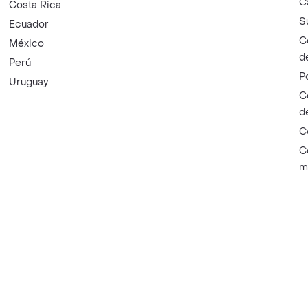
C
Costa Rica
S
Ecuador
C
México
d
Perú
P
Uruguay
C
d
C
C
m