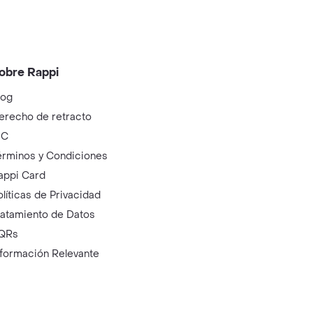
obre Rappi
log
erecho de retracto
IC
érminos y Condiciones
appi Card
olíticas de Privacidad
ratamiento de Datos
QRs
nformación Relevante