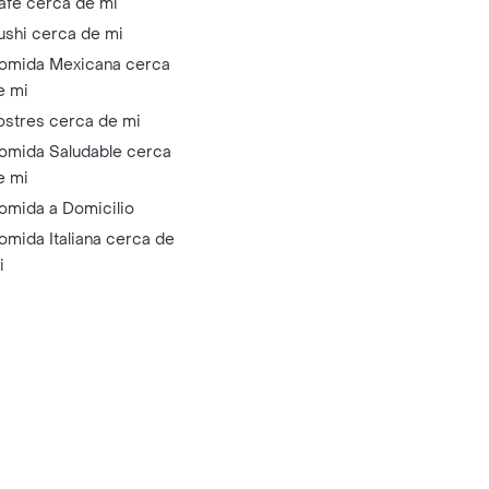
afé cerca de mi
ushi cerca de mi
omida Mexicana cerca
e mi
ostres cerca de mi
omida Saludable cerca
e mi
omida a Domicilio
omida Italiana cerca de
i