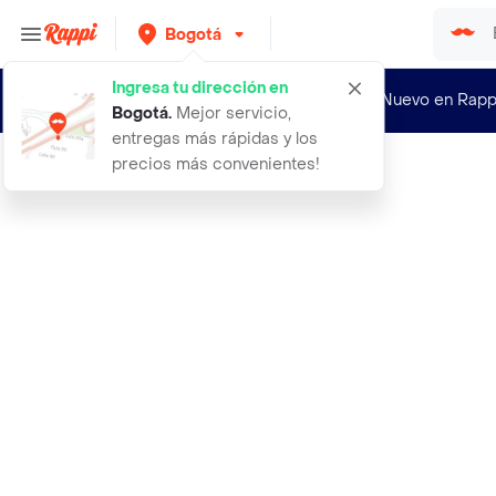
Bogotá
Ingresa tu dirección en
¿Nuevo en Rapp
Bogotá
.
Mejor servicio,
entregas más rápidas y los
precios más convenientes!
Rappi
set vaso doble pared licor 230 ml a