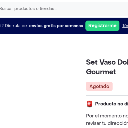
Registrarme
i?
Disfruta de
envíos gratis por semanas
Té
Set Vaso Do
Gourmet
Agotado
Producto no d
Por el momento no
revisar tu direcció