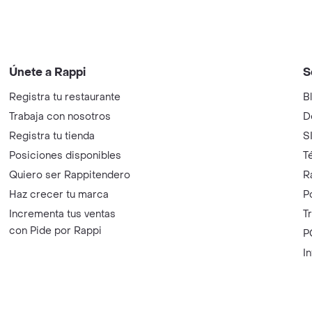
Únete a Rappi
S
Registra tu restaurante
B
Trabaja con nosotros
D
Registra tu tienda
S
Posiciones disponibles
T
Quiero ser Rappitendero
R
Haz crecer tu marca
P
Incrementa tus ventas
T
con Pide por Rappi
P
I