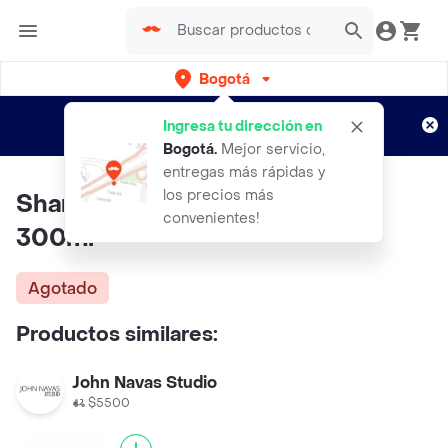
Bogotá
Regístrate
¿Nuevo en Rappi?
y disfruta de
Ingresa tu dirección en
envíos gratis por semanas
Aplican TyC
Bogotá
.
Mejor servicio,
entregas más rápidas y
los precios más
Shampoo Natural Colors Sos
convenientes!
300ml
Agotado
Productos similares:
John Navas Studio
$5500