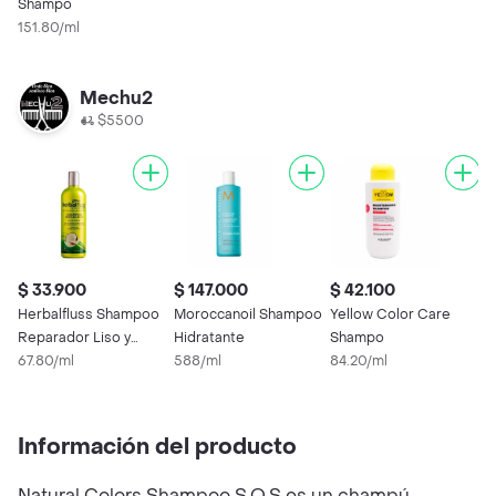
Shampo
151.80/ml
Mechu2
$5500
$ 33.900
$ 147.000
$ 42.100
Herbalfluss Shampoo
Moroccanoil Shampoo
Yellow Color Care
Reparador Liso y
Hidratante
Shampo
Sedoso
67.80/ml
588/ml
84.20/ml
Información del producto
Natural Colors Shampoo S.O.S es un champú