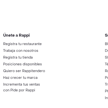
Únete a Rappi
S
Registra tu restaurante
B
Trabaja con nosotros
D
Registra tu tienda
S
Posiciones disponibles
T
Quiero ser Rappitendero
R
Haz crecer tu marca
P
Incrementa tus ventas
T
con Pide por Rappi
P
I