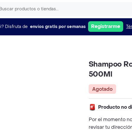
Registrarme
i?
Disfruta de
envíos gratis por semanas
Té
Shampoo Ro
500Ml
Agotado
Producto no d
Por el momento no
revisar tu direcció