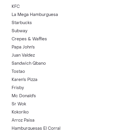
KFC
La Mega Hamburguesa
Starbucks
Subway
Crepes & Waffles
Papa John's
Juan Valdez
Sandwich Qbano
Tostao
Karen's Pizza
Frisby
Mc Donald's
Sr Wok
Kokoriko
Arroz Paisa
Hamburguesas El Corral