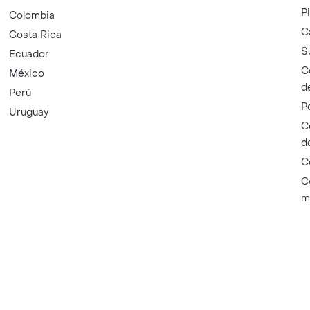
P
Colombia
C
Costa Rica
S
Ecuador
C
México
d
Perú
P
Uruguay
C
d
C
C
m