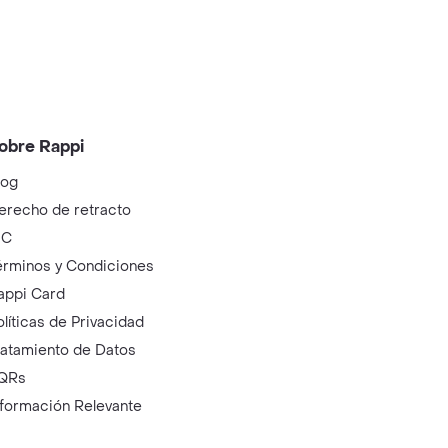
obre Rappi
log
erecho de retracto
IC
érminos y Condiciones
appi Card
olíticas de Privacidad
ratamiento de Datos
QRs
nformación Relevante