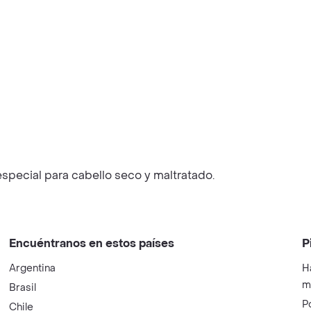
especial para cabello seco y maltratado.
Encuéntranos en estos países
P
Argentina
H
m
Brasil
P
Chile