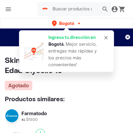
Bogotá
Regístrate
¿Nuevo en Rappi?
y disfruta de
Ingresa tu dirección en
envíos gratis por semanas
Aplican TyC
Bogotá
.
Mejor servicio,
entregas más rápidas y
los precios más
Skinceuticals Tratamiento Anti
convenientes!
Edad Glycolic 10
Agotado
Productos similares:
Farmatodo
$1500