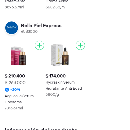
Tratamiento
Crema Acido
Antiarrugas Redermic
8896.67/ml
Hialurónico Anti-Edad
5652.50/ml
Retinol
B5
Bella Piel Express
$3000
$ 210.400
$ 174.000
$ 263.000
Hydraskin Serum
Hidratante Anti Edad
-
20
%
5800/g
Acglicolic Serum
Liposomal
Antienvejecimiento
7013.34/ml