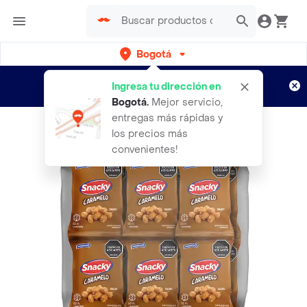
Bogotá
Regístrate
¿Nuevo en Rappi?
y disfruta de
Ingresa tu dirección en
envíos gratis por semanas
Aplican TyC
Bogotá
.
Mejor servicio,
entregas más rápidas y
los precios más
convenientes!