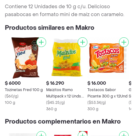
Contiene 12 Unidades de 10 g c/u. Delicioso
pasabocas en formato mini de maíz con caramelo.
Productos similares en Makro
$ 6000
$ 16.290
$ 16.000
$ 9
Tozinetas Fred 100 g
Maizitos Ramo
Tostacos Sabor
Gol
(
$60/g
)
Multipack x 12 Unds.
Picante 300 g x 12Und
Sab
100 g
360 g. Sabor Natural
(
$45.25/g
)
(
$53.34/g
)
(
$6
360 g
300 g
140
Productos complementarios en Makro