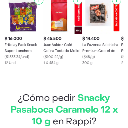
$ 16.000
$ 45.500
$ 14.400
$ 2
Fritolay Pack Snack
Juan Valdez Café
La Fazenda Salchicha
Frit
Super Lonchera
Colina Tostado Molido
Premium Coctel de
Pas
Surtido
(
$1333.34/und
)
Balanceado
(
$100.22/g
)
Cerdo
(
$48/g
)
Lon
(
$11
12 Und
1 X 454 g
300 g
22 
¿Cómo pedir
Snacky
Pasaboca Caramelo 12 x
10 g
en Rappi?