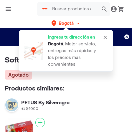
Bogotá
Regístrate
¿Nuevo en Rappi?
y disfruta de
Ingresa tu dirección en
envíos gratis por semanas
Aplican TyC
Bogotá
.
Mejor servicio,
entregas más rápidas y
los precios más
Soft Care Dental Guard 58gr
convenientes!
Agotado
Productos similares:
PETUS By Silveragro
$4000