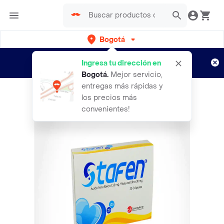
Bogotá
Regístrate
¿Nuevo en Rappi?
y disfruta de
Ingresa tu dirección en
envíos gratis por semanas
Aplican TyC
Bogotá
.
Mejor servicio,
entregas más rápidas y
los precios más
convenientes!