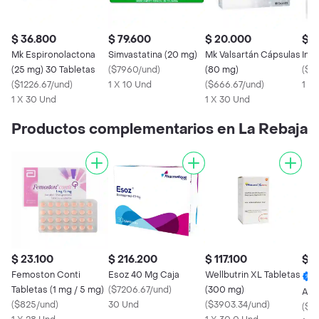
$ 36.800
$ 79.600
$ 20.000
$ 3
Mk Espironolactona
Simvastatina (20 mg)
Mk Valsartán Cápsulas
Inm
(25 mg) 30 Tabletas
(
$7960/und
)
(80 mg)
(
$26
(
$1226.67/und
)
1 X 10 Und
(
$666.67/und
)
1 X 
1 X 30 Und
1 X 30 Und
Productos complementarios en La Rebaja
$ 23.100
$ 216.200
$ 117.100
$ 1
Femoston Conti
Esoz 40 Mg Caja
Wellbutrin XL Tabletas
Tabletas (1 mg / 5 mg)
(
$7206.67/und
)
(300 mg)
Asp
(
$825/und
)
30 Und
(
$3903.34/und
)
(
$62