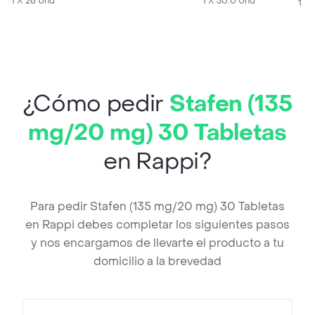
1 X 28 Und
1 X 30.0 Und
1 X
¿Cómo pedir
Stafen (135
mg/20 mg) 30 Tabletas
en Rappi?
Para pedir Stafen (135 mg/20 mg) 30 Tabletas
en Rappi debes completar los siguientes pasos
y nos encargamos de llevarte el producto a tu
domicilio a la brevedad