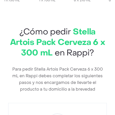
1 x 750 mL
ml
1 X 750 mL
6 X 210 mL
6 x
¿Cómo pedir
Stella
Artois Pack Cerveza 6 x
300 mL
en Rappi?
Para pedir Stella Artois Pack Cerveza 6 x 300
mL en Rappi debes completar los siguientes
pasos y nos encargamos de llevarte el
producto a tu domicilio a la brevedad