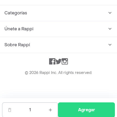
Categorías
Únete a Rappi
Sobre Rappi
Facebook
Twitter
Instagram
©
2026
Rappi Inc. All rights reserved.
Rappi S.A.S. --- NIT 900.843.898-9 --- Calle 63 # 16A-02
Bogotá D.C. --- notificacionesrappi@rappi.com
1
Agregar