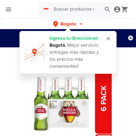
Bogotá
Regístrate
¿Nuevo en Rappi?
y disfruta de
Ingresa tu dirección en
envíos gratis por semanas
Aplican TyC
Bogotá
.
Mejor servicio,
entregas más rápidas y
los precios más
convenientes!