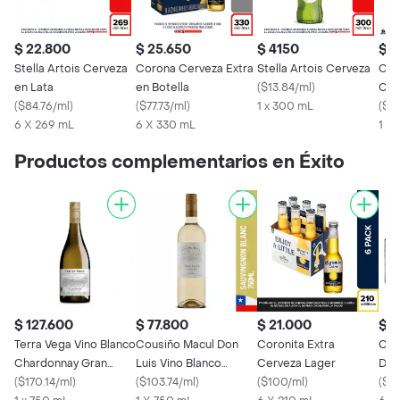
$ 22.800
$ 25.650
$ 4150
$ 2
Stella Artois Cerveza
Corona Cerveza Extra
Stella Artois Cerveza
Clu
en Lata
en Botella
(
$13.84/ml
)
Cer
(
$84.76/ml
)
(
$77.73/ml
)
1 x 300 mL
Lat
(
$69
6 X 269 mL
6 X 330 mL
1 X
Productos complementarios en Éxito
$ 127.600
$ 77.800
$ 21.000
$ 2
Terra Vega Vino Blanco
Cousiño Macul Don
Coronita Extra
Cus
Chardonnay Gran
Luis Vino Blanco
Cerveza Lager
Dor
Reserva
(
$170.14/ml
)
Sauvignon Blanc 750
(
$103.74/ml
)
(
$100/ml
)
(
$8