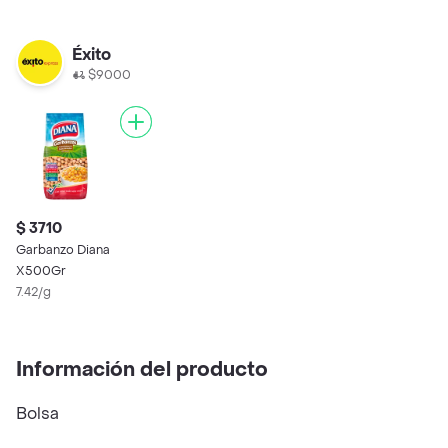
Éxito
$9000
$ 3710
Garbanzo Diana
X500Gr
7.42/g
Información del producto
Bolsa