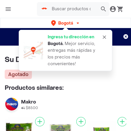
Bogotá
Regístrate
¿Nuevo en Rappi?
y disfruta de
Ingresa tu dirección en
envíos gratis por semanas
Aplican TyC
Bogotá
.
Mejor servicio,
entregas más rápidas y
los precios más
Su Despensa Garbanza
convenientes!
Agotado
Productos similares:
Makro
$8500