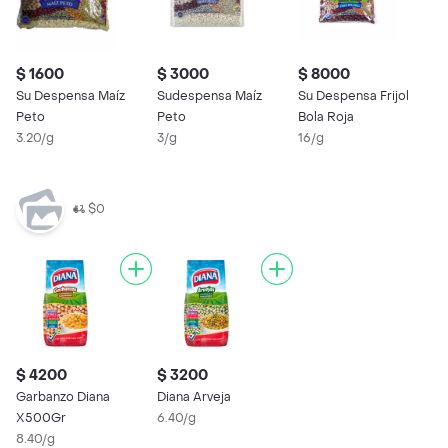
$ 1600
$ 3000
$ 8000
$
Su Despensa Maíz
Sudespensa Maíz
Su Despensa Frijol
G
Peto
Peto
Bola Roja
X
3.20/g
3/g
16/g
7
$0
$ 4200
$ 3200
Garbanzo Diana
Diana Arveja
X500Gr
6.40/g
8.40/g