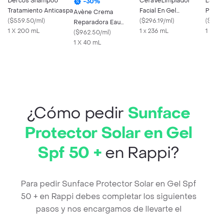
Dercos Shampoo
CeraVeLimpiador
La 
-
30
%
Tratamiento Anticaspa
Facial En Gel
Pro
Avène Crema
(
$559.50/ml
)
Hidratante Piel Normal
(
$296.19/ml
)
FPS
(
$2
Reparadora Eau
1 X 200 mL
A Grasa
1 x 236 mL
1 X
Thermale Cicalfate+
(
$962.50/ml
)
1 X 40 mL
¿Cómo pedir
Sunface
Protector Solar en Gel
Spf 50 +
en Rappi?
Para pedir Sunface Protector Solar en Gel Spf
50 + en Rappi debes completar los siguientes
pasos y nos encargamos de llevarte el