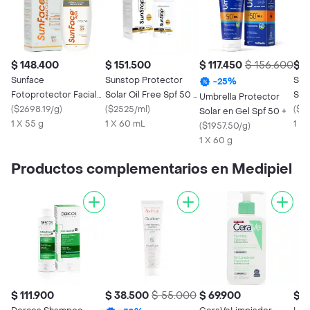
$ 148.400
$ 151.500
$ 117.450
$ 156.600
$ 1
Sunface
Sunstop Protector
Sun
-
25
%
Fotoprotector Facial
Solar Oil Free Spf 50 +
Sola
Umbrella Protector
Aqua Color Spf 50 +
(
$2698.19/g
)
x60 ml
(
$2525/ml
)
SPF
(
$2
Solar en Gel Spf 50 +
1 X 55 g
1 X 60 mL
1 X 
(
$1957.50/g
)
1 X 60 g
Productos complementarios en Medipiel
$ 111.900
$ 38.500
$ 55.000
$ 69.900
$ 1