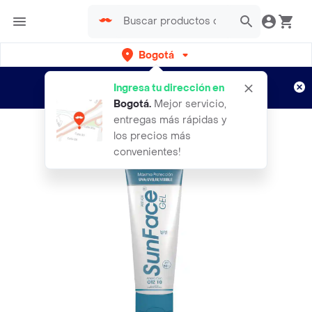
Bogotá
Regístrate
¿Nuevo en Rappi?
y disfruta de
Ingresa tu dirección en
envíos gratis por semanas
Aplican TyC
Bogotá
.
Mejor servicio,
entregas más rápidas y
los precios más
convenientes!