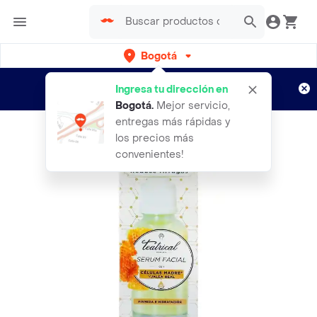
Bogotá
Regístrate
¿Nuevo en Rappi?
y disfruta de
Ingresa tu dirección en
envíos gratis por semanas
Aplican TyC
Bogotá
.
Mejor servicio,
entregas más rápidas y
los precios más
convenientes!