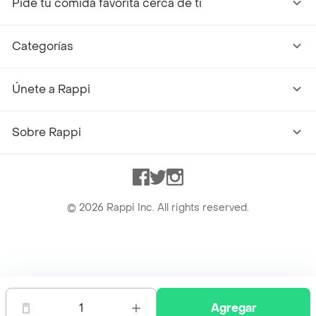
Pide tu comida favorita cerca de ti
Categorías
Únete a Rappi
Sobre Rappi
Facebook
Twitter
Instagram
©
2026
Rappi Inc. All rights reserved.
Rappi S.A.S. --- NIT 900.843.898-9 --- Calle 63 # 16A-02
Bogotá D.C. --- notificacionesrappi@rappi.com
1
Agregar