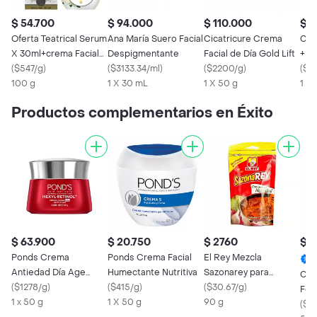
$ 54.700
$ 94.000
$ 110.000
$ 1
Oferta Teatrical Serum
Ana María Suero Facial
Cicatricure Crema
Cic
X 30ml+crema Facial
Despigmentante
Facial de Día Gold Lift
+ Co
Precio Especial
(
$547/g
)
(
$3133.34/ml
)
(
$2200/g
)
(
$5
100 g
1 X 30 mL
1 X 50 g
1 X 
Productos complementarios en Éxito
$ 63.900
$ 20.750
$ 2760
$ 7
Ponds Crema
Ponds Crema Facial
El Rey Mezcla
Antiedad Día Age
Humectante Nutritiva
Sazonarey para
Con
Miracle Con Hexyl-
(
$1278/g
)
(
$415/g
)
Condimentar
(
$30.67/g
)
Fet
Retinol
1 x 50 g
1 X 50 g
90 g
(
$14