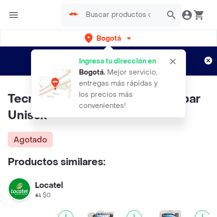
Bogotá
Regístrate
¿Nuevo en Rappi?
y disfruta de
Ingresa tu dirección en
envíos gratis por semanas
Aplican TyC
Bogotá
.
Mejor servicio,
entregas más rápidas y
los precios más
Tecnomed Soporte Dorso Lumbar
convenientes!
Unisex
Agotado
Productos similares:
Locatel
$0