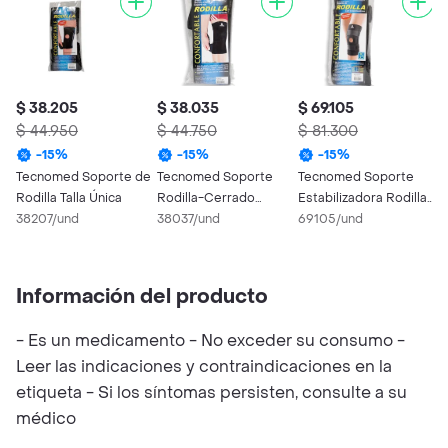
$ 38.205
$ 38.035
$ 69.105
$
$ 44.950
$ 44.750
$ 81.300
$
-
15
%
-
15
%
-
15
%
Tecnomed Soporte de
Tecnomed Soporte
Tecnomed Soporte
T
Rodilla Talla Única
Rodilla-Cerrado
Estabilizadora Rodilla
C
38207/und
Universal.Tecnomed
38037/und
T.L
69105/und
3
Información del producto
- Es un medicamento - No exceder su consumo -
Leer las indicaciones y contraindicaciones en la
etiqueta - Si los síntomas persisten, consulte a su
médico