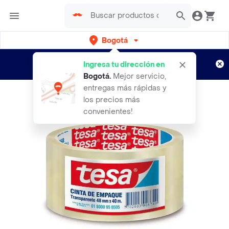
Bogotá
Regístrate
¿Nuevo en Rappi?
y disfruta de
Ingresa tu dirección en
envíos gratis por semanas
Aplican TyC
Bogotá
.
Mejor servicio,
entregas más rápidas y
los precios más
convenientes!