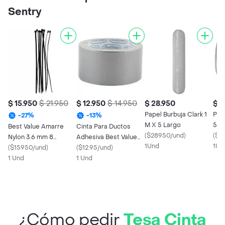
Sentry
$ 15.950
$ 21.950
$ 12.950
$ 14.950
$ 28.950
$ 2
Papel Burbuja Clark 1
Pap
-
27
%
-
13
%
M X 5 Largo
50c
Best Value Amarre
Cinta Para Ductos
(
$28950/und
)
(
$2
Nylon 3.6 mm 8
Adhesiva Best Value
1Und
1Un
Pulgadas 100
(
$15950/und
)
Sku 47792. Sku
(
$12.95/und
)
Unidades
1 Und
7453001159087
1 Und
¿Cómo pedir
Tesa Cinta