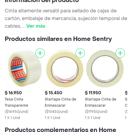
Información del producto
Cinta altamente versátil para sellado de cajas de
cartón, embalaje de mercancía, sujeción temporal de
cables,
...
Ver más
Productos similares en Home Sentry
$ 16.950
$ 15.450
$ 11.950
$ 1
Tesa Cinta
Startape Cinta de
Startape Cinta de
Sta
Transparente
Enmascarar
Enmascarar
Cin
(
$16950/und
)
(
$15450/und
)
(
$11950/und
)
(
$1
1 X 1 Und
1 X 1 Und
1 X 1 Und
1 U
Productos complementarios en Home