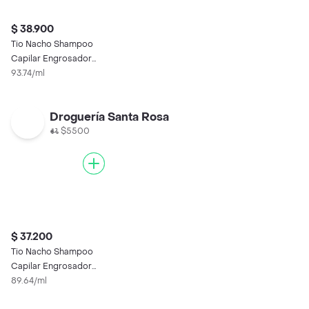
$ 38.900
Tio Nacho Shampoo
Capilar Engrosador
415 Ml
93.74/ml
Droguería Santa Rosa
$5500
$ 37.200
Tio Nacho Shampoo
Capilar Engrosador
415 Ml
89.64/ml