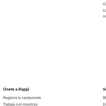
C
C
m
Únete a Rappi
S
Registra tu restaurante
B
Trabaja con nosotros
D