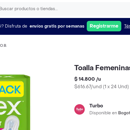
Registrarme
i?
Disfruta de
envíos gratis por semanas
Té
O.B.
Toalla Femenina
$ 14.800
/
u
$616.67/und
(
1 x 24 Und
)
Turbo
Disponible en
Bogo