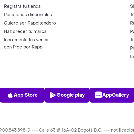
Registra tu tienda
S
Posiciones disponibles
T
Quiero ser Rappitendero
R
Haz crecer tu marca
P
Incrementa tus ventas
T
con Pide por Rappi
P
I
App Store
Play Store
AppGalle
App Store
Google play
AppGallery
T 900.843.898-9 --- Calle 63 # 16A-02 Bogotá D.C. --- notificac