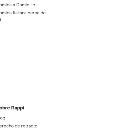
omida a Domicilio
omida Italiana cerca de
i
obre Rappi
log
erecho de retracto