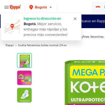
Bogotá
Ingresa tu dirección en
¿Nuevo en Rapp
Bogotá
.
Mejor servicio,
entregas más rápidas y los
precios más convenientes!
Búsquedas relacionadas:
Toallas higiénicas
,
Kotex
,
Stayfree
,
Nosotras
,
Rappi
toalla femeninas kotex normal 24 un