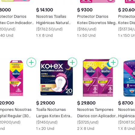
 8000
$ 14.100
$ 9300
$ 20.60
otector Diarios
Nosotras Toallas
Protector Diarios
Protector
tex Con Indicador
Higiénicas Natural
Kotex Discretos Mega
Kotex Di
 ph 40 Und
200/und
)
Invisible Tela
(
$1762.50/und
)
Pack 50 Und
(
$186/und
)
Pack 150
(
$137.34/
x 40 Und
1 X 8 Und
1 x 50 Und
1 x 150 U
20.900
$ 29.000
$ 29.800
$ 8700
mpones Nosotras
Toalla Nocturnas
Nosotras Tampones
Nosotras
gital Regular (30
Largas Kotex Extra
Diarios con Aplicador
Higiénica
d)
20900/und
)
Protección 20 Und
(
$1450/und
)
Regular
(
$3725/und
)
Protecció
(
$1087.5
Und
1 x 20 Und
2 X 8 Und
Noche
1 X 8 Und