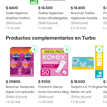
$ 6600
$ 16.500
$ 16.600
$
Toalla Higiénica
Toallas Higiénicas
Nosotras Toallas
Pr
Stayfree Confort
Kotex Ultradelgadas
Higiénicas Invisible
Ko
Normal 12 unidades
(
$550/und
)
24 Und
(
$687.50/und
)
Rapigel
(
$1660/und
)
de
(
$
1 X 12 Und
1 x 24 Und
2 X 10 Und
1 
Productos complementarios en Turbo
$ 29.800
$ 9300
$ 18.500
$ 
Nosotras Tampones
Protector Diarios
Tampón o.b.™ Original
Ta
Súper con Aplicador
Kotex Discretos Mega
Medio x16 und
Di
(
$1862.50/und
)
Pack 50 Und
(
$186/und
)
(
$1156.25/und
)
Un
(
$
1 X 16 Und
1 x 50 Und
1 X 16 Und
1 