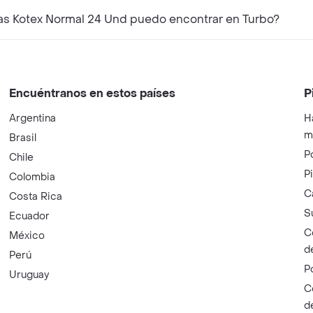
as Kotex Normal 24 Und puedo encontrar en Turbo?
Encuéntranos en estos países
P
Argentina
H
m
Brasil
P
Chile
P
Colombia
C
Costa Rica
S
Ecuador
C
México
d
Perú
P
Uruguay
C
d