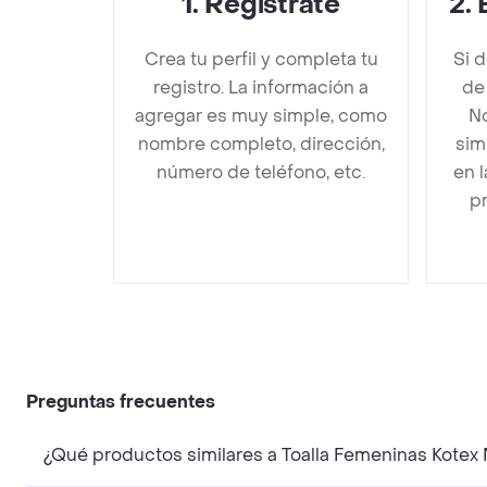
1
.
Regístrate
2
.
Crea tu perfil y completa tu
Si 
registro. La información a
de
agregar es muy simple, como
No
nombre completo, dirección,
sim
número de teléfono, etc.
en 
pr
Preguntas frecuentes
¿Qué productos similares a Toalla Femeninas Kotex