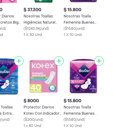
0
$ 37.300
$ 15.800
 Diarios
Nosotras Toallas
Nosotras Toalla
scretos Big
Higiénicas Natural
Femenina Buenas
 Und
und
)
Invisible + Pañito
(
$1243.34/und
)
Noches Rapisec
(
$1580/und
)
nd
Íntimos
1 X 30 Und
1 X 10 Und
$ 8000
$ 15.800
 Toallas
Protector Diarios
Nosotras Toalla
s Extra
Kotex Con Indicador
Femenina Buenas
n Larga Dia y
0/und
)
de ph 40 Und
(
$200/und
)
Noches Rapisec
(
$1580/und
)
1 x 40 Und
1 X 10 Und