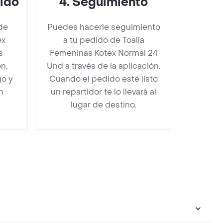
dido
4
.
Seguimiento
de
Puedes hacerle seguimiento
ex
a tu pedido de Toalla
s
Femeninas Kotex Normal 24
n,
Und a través de la aplicación.
go y
Cuando el pedido esté listo
n
un repartidor te lo llevará al
lugar de destino.