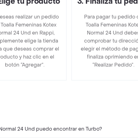
Elige tu producto
3
.
Finaliza tu pe
deseas realizar un pedido
Para pagar tu pedido 
 Toalla Femeninas Kotex
Toalla Femeninas Kot
rmal 24 Und en Rappi,
Normal 24 Und debe
plemente elige la tienda
comprobar tu direcció
la que deseas comprar el
elegir el método de pa
oducto y haz clic en el
finaliza oprimiendo e
botón “Agregar”.
“Realizar Pedido”.
 Normal 24 Und puedo encontrar en Turbo?