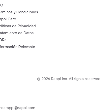
IC
érminos y Condiciones
appi Card
olíticas de Privacidad
ratamiento de Datos
QRs
nformación Relevante
ry
©
2026
Rappi Inc. All rights reserved.
ionesrappi@rappi.com