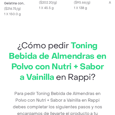
Und
(
$202.20/g
)
Semiamargo
(
$95.66/g
)
Apr
Gelatina con
1 X 45.5 g
1 X 138 g
Colageno + Selenio +
(
$216.75/g
)
Vitamina A
1 X 150.0 g
¿Cómo pedir
Toning
Bebida de Almendras en
Polvo con Nutri + Sabor
a Vainilla
en Rappi?
Para pedir Toning Bebida de Almendras en
Polvo con Nutri + Sabor a Vainilla en Rappi
debes completar los siguientes pasos y nos
encargamos de llevarte el producto a tu