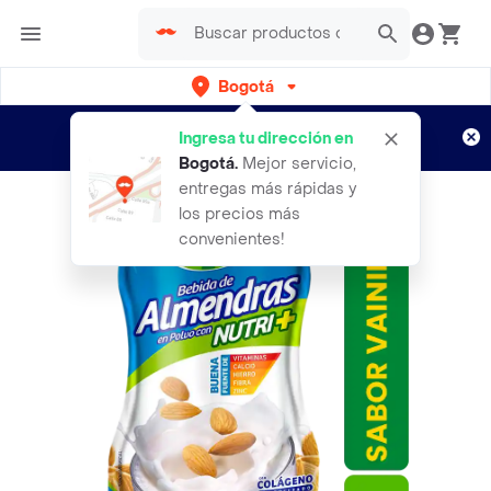
Bogotá
Regístrate
¿Nuevo en Rappi?
y disfruta de
Ingresa tu dirección en
envíos gratis por semanas
Aplican TyC
Bogotá
.
Mejor servicio,
entregas más rápidas y
los precios más
convenientes!