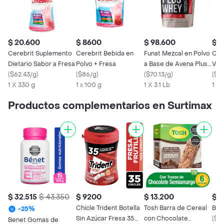
$ 20.600
$ 8600
$ 98.600
$ 
Cerebrit Suplemento
Cerebrit Bebida en
Funat Mezcal en Polvo
Car
Dietario Sabor a Fresa
Polvo + Fresa
a Base de Avena Plus
Veg
(
$62.43/g
)
(
$86/g
)
Whey Sabor Vainilla
(
$70.13/g
)
(
$3
1 X 330 g
1 x 100 g
1 X 3.1 Lb
1 X 
Productos complementarios en Surtimax
$ 32.515
$ 43.350
$ 9200
$ 13.200
$ 6
Chicle Trident Botella
Tosh Barra de Cereal
Ban
-
25
%
Sin Azúcar Fresa 35
con Chocolate
(
$3.
Benet Gomas de