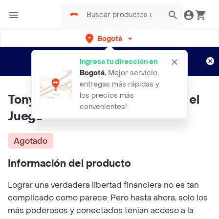
Bogotá
Regístrate
¿Nuevo en Rappi?
y disfruta de
Ingresa tu dirección en
envíos gratis por semanas
Aplican TyC
Bogotá
.
Mejor servicio,
entregas más rápidas y
los precios más
Tony Robbins - Dinero: Domina el
convenientes!
Juego
Agotado
Información del producto
Lograr una verdadera libertad financiera no es tan
complicado como parece. Pero hasta ahora, solo los
más poderosos y conectados tenían acceso a la