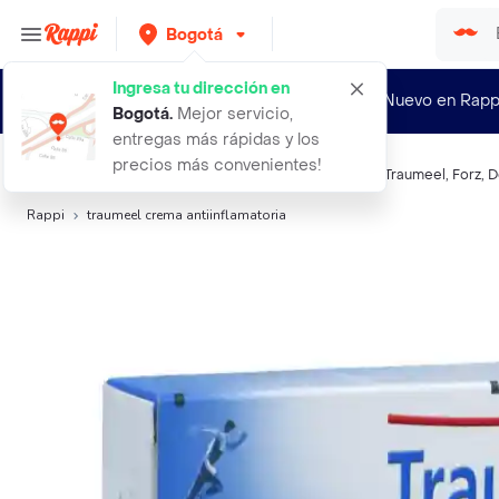
Bogotá
Ingresa tu dirección en
¿Nuevo en Rapp
Bogotá
.
Mejor servicio,
entregas más rápidas y los
precios más convenientes!
Búsquedas relacionadas:
Muscular y Antiinflamatorio
,
Traumeel
,
Forz
,
D
Rappi
traumeel crema antiinflamatoria