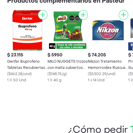
Productos complementarios en Pasteur
$ 23.115
$ 5950
$ 74.205
$ 
Genfar Ibuprofeno
MILO NUGGETS trozos
Nikzon Tratamiento
Pr
Tabletas Recubiertas
con malta cubiertos
Hemorroides Ruscus
Su
Blister (800 mg)
(
$462.28/und
)
sabor chocolate x 40g
(
$148.75/g
)
Aculeatus L. 14
(
$5300.29/und
)
/ 
(
$
1 X 50 Und
1 X 40 g
Cápsulas
1 x 14 Und
1 
¿Cómo pedir