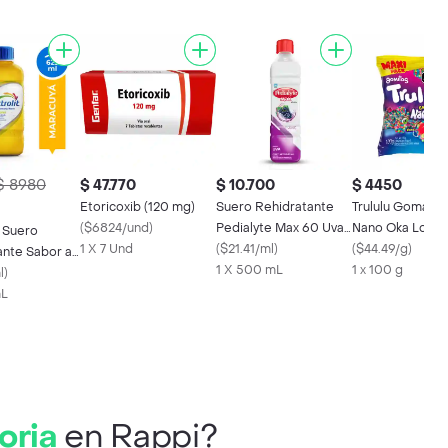
$ 8980
$ 47.770
$ 10.700
$ 4450
Etoricoxib (120 mg)
Suero Rehidratante
Trululu Goma Fru
(
$6824/und
)
Pedialyte Max 60 Uva
Nano Oka Loka
t Suero
1 X 7 Und
Frasco 500 mL
(
$21.41/ml
)
(
$44.49/g
)
ante Sabor a
1 X 500 mL
1 x 100 g
á
l
)
mL
oria
en Rappi?