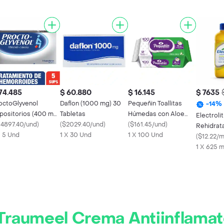
74.485
$ 60.880
$ 16.145
$ 7635
octoGlyvenol
Daflon (1000 mg) 30
Pequeñin Toallitas
-
14
%
positorios (400 mg
Tabletas
Húmedas con Aloe
Electroli
40 mg)
14897.40/und
)
(
$2029.40/und
)
Natural
(
$161.45/und
)
Rehidrat
X 5 Und
1 X 30 Und
1 X 100 Und
Maracuy
(
$12.22/m
1 X 625 
Traumeel Crema Antiinflamat