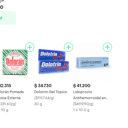
00
r
12.315
$ 34.730
$ 41.200
lorán Pomada
Dolotrin Gel Topico
Lidoprocto
pica Externa
(
$1157.64/g
)
Antihemorroidal en
1231.60/g
)
30 g
Ungüento
(
$4119.90/g
)
X 10 g
1 X 10.0 g