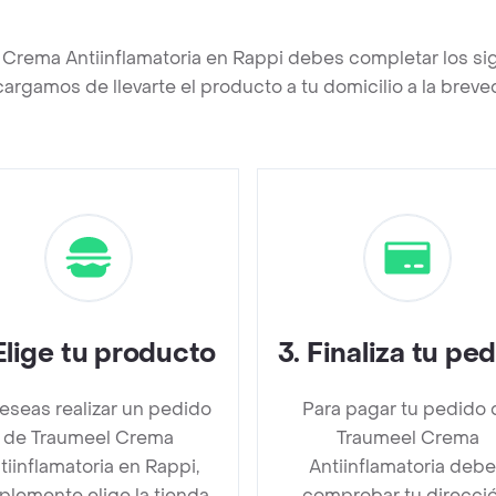
 Crema Antiinflamatoria en Rappi debes completar los si
argamos de llevarte el producto a tu domicilio a la brev
Elige tu producto
3
.
Finaliza tu pe
deseas realizar un pedido
Para pagar tu pedido 
de Traumeel Crema
Traumeel Crema
tiinflamatoria en Rappi,
Antiinflamatoria deb
plemente elige la tienda
comprobar tu direcció