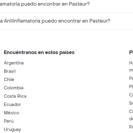
lamatoria puedo encontrar en Pasteur?
Antiinflamatoria puedo encontrar en Pasteur?
Encuéntranos en estos países
P
Argentina
H
m
Brasil
P
Chile
P
Colombia
C
Costa Rica
S
Ecuador
C
México
d
Perú
P
Uruguay