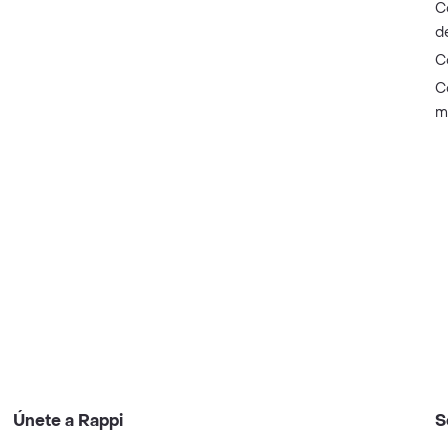
C
d
C
C
m
Únete a Rappi
S