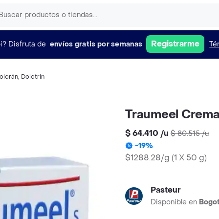
Registrarme
i?
Disfruta de
envíos gratis por semanas
Té
olorán
,
Dolotrin
Traumeel Crema 
$ 64.410
/
u
$ 80.515
/
u
-
19
%
$1288.28/g
(
1 X 50 g
)
Pasteur
Disponible en
Bogo