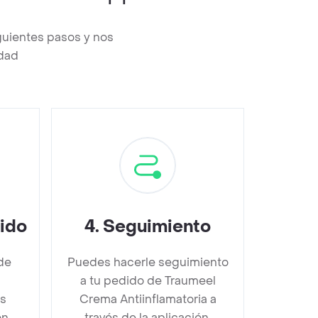
guientes pasos y nos
edad
dido
4
.
Seguimiento
de
Puedes hacerle seguimiento
a tu pedido de Traumeel
es
Crema Antiinflamatoria a
n,
través de la aplicación.