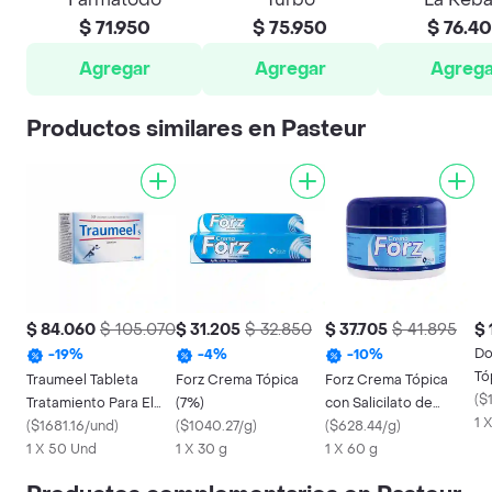
$ 71.950
$ 75.950
$ 76.4
Agregar
Agregar
Agrega
Productos similares en Pasteur
$ 84.060
$ 105.070
$ 31.205
$ 32.850
$ 37.705
$ 41.895
$ 
Do
-
19
%
-
4
%
-
10
%
Tó
Traumeel Tableta
Forz Crema Tópica
Forz Crema Tópica
(
$
Tratamiento Para El
(7%)
con Salicilato de
1 
Dolor
(
$1681.16/und
)
(
$1040.27/g
)
Metilo
(
$628.44/g
)
1 X 50 Und
1 X 30 g
1 X 60 g