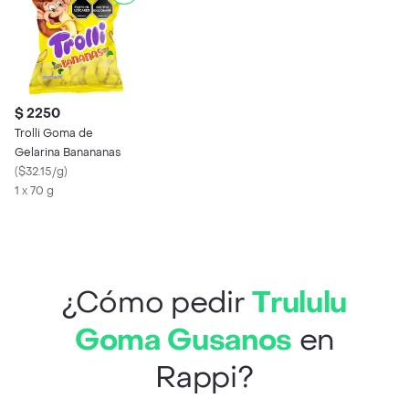
$ 2250
Trolli Goma de
Gelarina Banananas
(
$32.15/g
)
1 x 70 g
¿Cómo pedir
Trululu
Goma Gusanos
en
Rappi?