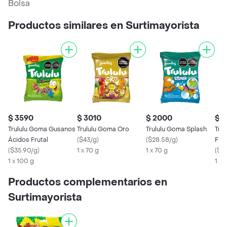
Bolsa
Productos similares en Surtimayorista
$ 3590
$ 3010
$ 2000
$ 
Trululu Goma Gusanos
Trululu Goma Oro
Trululu Goma Splash
Tru
Ácidos Frutal
(
$43/g
)
(
$28.58/g
)
Frut
(
$35.90/g
)
1 x 70 g
1 x 70 g
(
$3
1 x 100 g
1 x 
Productos complementarios en
Surtimayorista