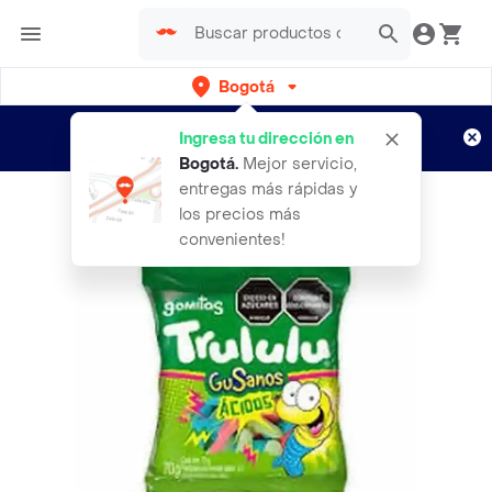
Bogotá
Regístrate
¿Nuevo en Rappi?
y disfruta de
Ingresa tu dirección en
envíos gratis por semanas
Aplican TyC
Bogotá
.
Mejor servicio,
entregas más rápidas y
los precios más
convenientes!