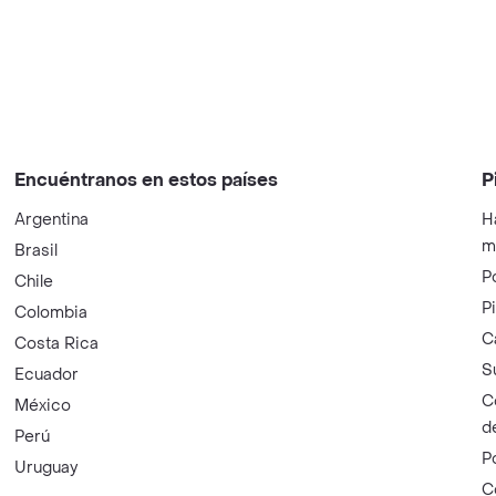
Encuéntranos en estos países
P
Argentina
H
m
Brasil
P
Chile
P
Colombia
C
Costa Rica
S
Ecuador
C
México
d
Perú
P
Uruguay
C