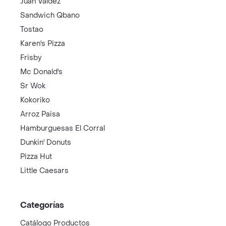
Juan Valdez
Sandwich Qbano
Tostao
Karen's Pizza
Frisby
Mc Donald's
Sr Wok
Kokoriko
Arroz Paisa
Hamburguesas El Corral
Dunkin' Donuts
Pizza Hut
Little Caesars
Categorías
Catálogo Productos