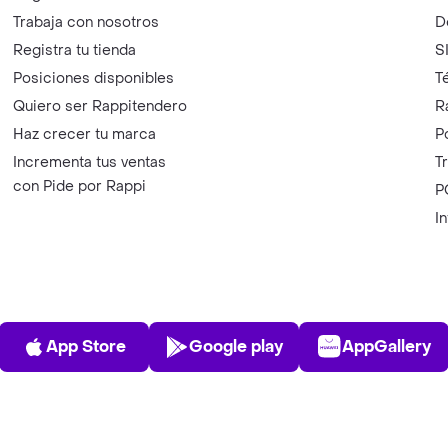
Trabaja con nosotros
D
Registra tu tienda
S
Posiciones disponibles
T
Quiero ser Rappitendero
R
Haz crecer tu marca
P
Incrementa tus ventas
T
con Pide por Rappi
P
I
App Store
Play Store
AppGalle
App Store
Google play
AppGallery