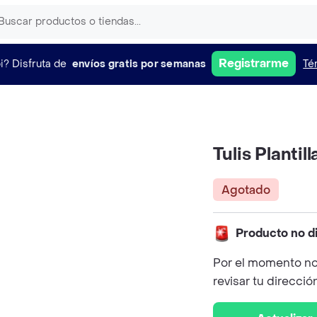
Registrarme
i?
Disfruta de
envíos gratis por semanas
Té
Tulis Plantil
Agotado
Producto no d
Por el momento no
revisar tu direcció