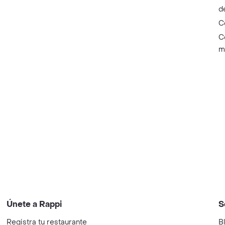
d
C
C
m
Únete a Rappi
S
Registra tu restaurante
B