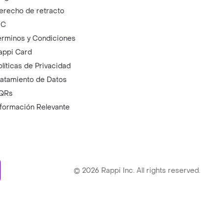
erecho de retracto
IC
érminos y Condiciones
appi Card
olíticas de Privacidad
ratamiento de Datos
QRs
nformación Relevante
ry
©
2026
Rappi Inc. All rights reserved.