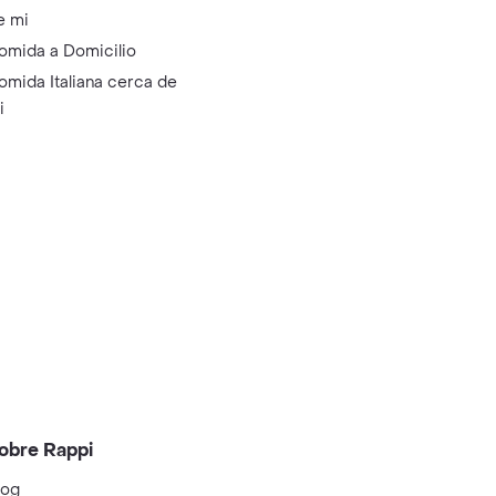
e mi
omida a Domicilio
omida Italiana cerca de
i
obre Rappi
log