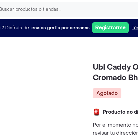
Registrarme
i?
Disfruta de
envíos gratis por semanas
Té
Ubl Caddy O
Cromado B
Agotado
Producto no d
Por el momento no
revisar tu direcció