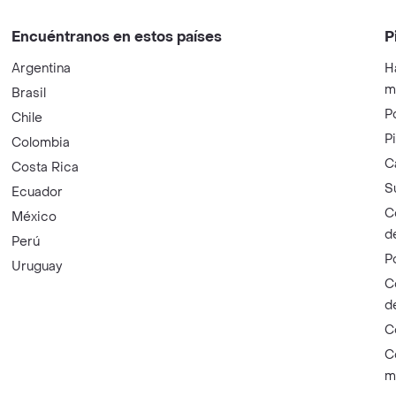
Encuéntranos en estos países
P
Argentina
H
m
Brasil
P
Chile
P
Colombia
C
Costa Rica
S
Ecuador
C
México
d
Perú
P
Uruguay
C
d
C
C
m