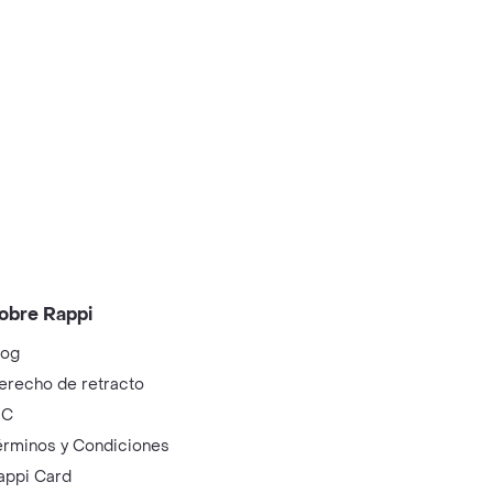
obre Rappi
log
erecho de retracto
IC
érminos y Condiciones
appi Card