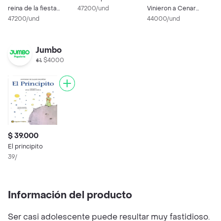
reina de la fiesta
47200/und
Vinieron a Cenar
4
precisamente
47200/und
Beascoa
44000/und
Jumbo
$4000
$ 39.000
El principito
39/
Información del producto
Ser casi adolescente puede resultar muy fastidioso.