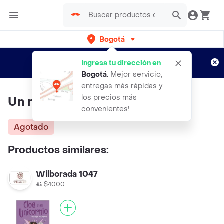
Bogotá
Regístrate
¿Nuevo en Rappi?
y disfruta de
Ingresa tu dirección en
envíos gratis por semanas
Aplican TyC
Bogotá
.
Mejor servicio,
entregas más rápidas y
los precios más
Un renacuajo
convenientes!
Agotado
Productos similares:
Wilborada 1047
$4000