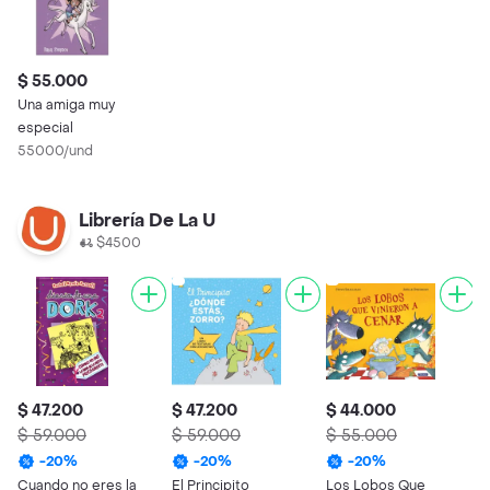
$ 55.000
Una amiga muy
especial
55000/und
Librería De La U
$4500
$ 47.200
$ 47.200
$ 44.000
$
$ 59.000
$ 59.000
$ 55.000
$
-
20
%
-
20
%
-
20
%
Cuando no eres la
El Principito
Los Lobos Que
L