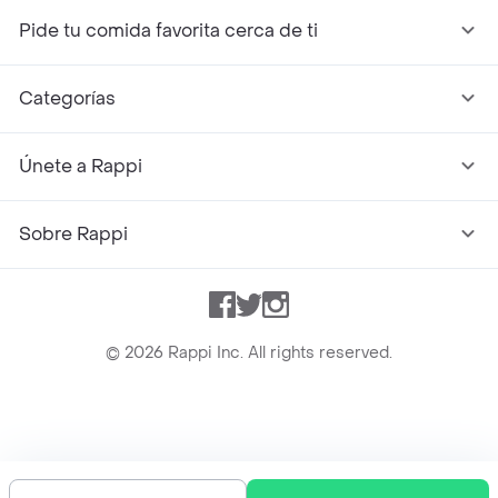
Pide tu comida favorita cerca de ti
Categorías
Únete a Rappi
Sobre Rappi
Facebook
Twitter
Instagram
©
2026
Rappi Inc. All rights reserved.
Rappi S.A.S. --- NIT 900.843.898-9 --- Calle 63 # 16A-02
Bogotá D.C. --- notificacionesrappi@rappi.com