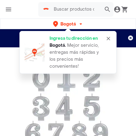
Bogotá
Regístrate
¿Nuevo en Rappi?
y disfruta de
Ingresa tu dirección en
envíos gratis por semanas
Aplican TyC
Bogotá
.
Mejor servicio,
entregas más rápidas y
los precios más
convenientes!