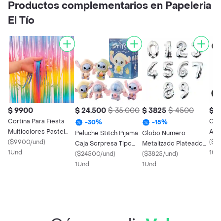
Productos complementarios en Papeleria
El Tío
$ 9900
$ 24.500
$ 35.000
$ 3825
$ 4500
$ 
Cortina Para Fiesta
Cin
-
30
%
-
15
%
Multicolores Pastel
Azu
Peluche Stitch Pijama
Globo Numero
Degrade
(
$9900/und
)
(
$4
Caja Sorpresa Tipo
Metalizado Plateado
1Und
10
Llavero
(
$24500/und
)
16 Pulgadas
(
$3825/und
)
1Und
1Und