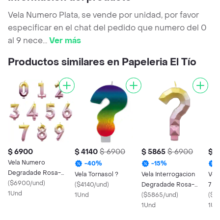
Vela Numero Plata, se vende por unidad, por favor
especificar en el chat del pedido que numero del 0
al 9 nece
...
Ver más
Productos similares en Papeleria El Tío
$ 6900
$ 4140
$ 6900
$ 5865
$ 6900
$ 4
Vela Numero
-
40
%
-
15
%
Degradade Rosa-
Vela Tornasol ?
Vela Interrogacion
Vel
dorado
(
$6900/und
)
(
$4140/und
)
Degradade Rosa-
7
1Und
1Und
dorado
(
$5865/und
)
(
$4
1Und
1Un