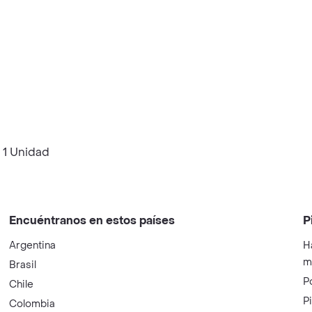
 1 Unidad
Encuéntranos en estos países
P
Argentina
H
m
Brasil
P
Chile
P
Colombia