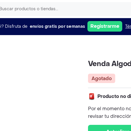
Registrarme
i?
Disfruta de
envíos gratis por semanas
Té
Venda Algo
Agotado
Producto no d
Por el momento no
revisar tu direcció