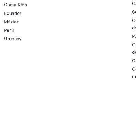
C
Costa Rica
S
Ecuador
C
México
d
Perú
P
Uruguay
C
d
C
C
m