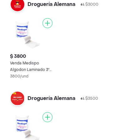
Droguería Alemana
$3000
$ 3800
Venda Medispo
Algodon Laminado 3"
X 5 Yardas
3800/und
Droguería Alemana
$3500