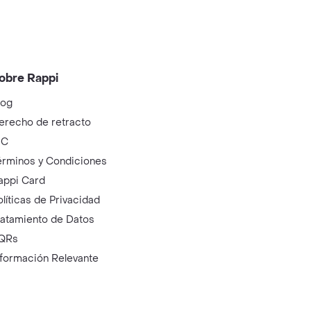
obre Rappi
log
erecho de retracto
IC
érminos y Condiciones
appi Card
olíticas de Privacidad
ratamiento de Datos
QRs
nformación Relevante