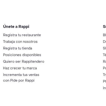
Únete a Rappi
S
Registra tu restaurante
B
Trabaja con nosotros
D
Registra tu tienda
S
Posiciones disponibles
T
Quiero ser Rappitendero
R
Haz crecer tu marca
P
Incrementa tus ventas
T
con Pide por Rappi
P
I