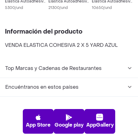
Elástica Autoadhesiva
Elástica Autoadhesiva
Elástica Autoadhesiva
E
1 x 5 Yardas
5300/und
4 x 5 Yardas
21300/und
2 x 5 Yardas
10650/und
3
1
Información del producto
VENDA ELASTICA COHESIVA 2 X 5 YARD AZUL
Top Marcas y Cadenas de Restaurantes
Encuéntranos en estos países
App Store
Google play
AppGallery