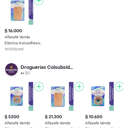
$ 16.000
Alfasafe Venda
Elástica Autoadhesiva
3 x 5 Yardas
16000/und
Droguerías Colsubsidio
$0
$ 5300
$ 21.300
$ 10.650
$
Alfasafe Venda
Alfasafe Venda
Alfasafe Venda
A