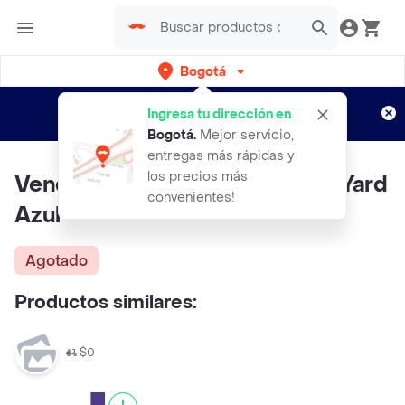
Bogotá
Regístrate
¿Nuevo en Rappi?
y disfruta de
Ingresa tu dirección en
envíos gratis por semanas
Aplican TyC
Bogotá
.
Mejor servicio,
entregas más rápidas y
los precios más
Venda Elastica Cohesiva 2 X 5 Yard
convenientes!
Azul
Agotado
Productos similares:
$0