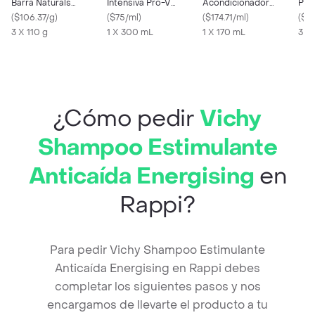
Barra Naturals
Intensiva Pro-V
Acondicionador
Prot
Granada 110 g
(
$106.37/g
)
Miracles
(
$75/ml
)
Restauración 3 Minute
(
$174.71/ml
)
Und
(
$11
3 X 110 g
1 X 300 mL
Miracle 170 mL
1 X 170 mL
3 x 
¿Cómo pedir
Vichy
Shampoo Estimulante
Anticaída Energising
en
Rappi?
Para pedir Vichy Shampoo Estimulante
Anticaída Energising en Rappi debes
completar los siguientes pasos y nos
encargamos de llevarte el producto a tu