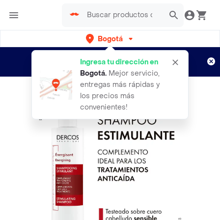
Bogotá
Regístrate
¿Nuevo en Rappi?
y disfruta de
Ingresa tu dirección en
envíos gratis por semanas
Aplican TyC
Bogotá
.
Mejor servicio,
entregas más rápidas y
los precios más
convenientes!