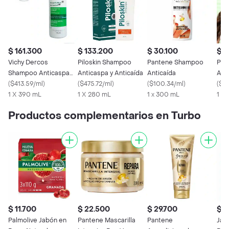
$ 161.300
$ 133.200
$ 30.100
$ 1
Vichy Dercos
Piloskin Shampoo
Pantene Shampoo
Pil
Shampoo Anticaspa
Anticaspa y Anticaída
Anticaída
Ant
Cabello Graso
(
$413.59/ml
)
(
$475.72/ml
)
(
$100.34/ml
)
(
$3
1 X 390 mL
1 X 280 mL
1 x 300 mL
1 X
Productos complementarios en Turbo
$ 11.700
$ 22.500
$ 29.700
$ 1
Palmolive Jabón en
Pantene Mascarilla
Pantene
Jab