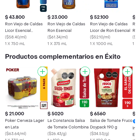
$ 43.800
$ 23.000
$ 52.100
$ 1
Ron Viejo de Caldas
Ron Viejo de Caldas
Ron Viejo de Caldas
Ron
Licor Esencial
Ron Esencial
Licor de Ron Esencial
Ron
Colombia 750 mL
(
$58.40/ml
)
(
$61.34/ml
)
(
$52.10/ml
)
(
$7
1 X 750 mL
1 X 375 mL
1 X 1000 mL
1 X
Productos complementarios en Éxito
$ 21.000
$ 5020
$ 6560
$ 
Poker Cerveza Lager
La Constancia Salsa
Salsa de Tomate Fruco
en Lata
de Tomate Colombina
Doypack 190 g
Inc
(
$63.64/ml
)
(
$26.43/g
)
(
$34.53/g
)
Esp