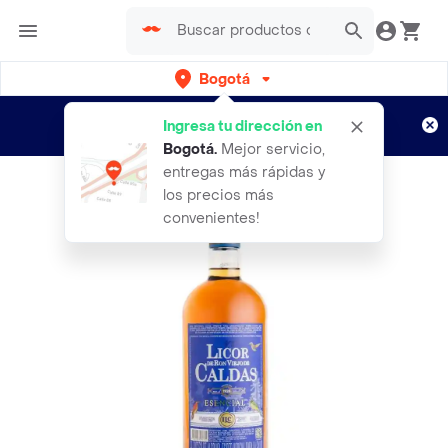
Bogotá
Regístrate
¿Nuevo en Rappi?
y disfruta de
Ingresa tu dirección en
envíos gratis por semanas
Aplican TyC
Bogotá
.
Mejor servicio,
entregas más rápidas y
los precios más
convenientes!