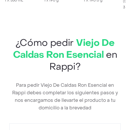
1 X 330 mL
1 x 190 g
1 X 190.0 g
(
$3.
3 K
¿Cómo pedir
Viejo De
Caldas Ron Esencial
en
Rappi?
Para pedir Viejo De Caldas Ron Esencial en
Rappi debes completar los siguientes pasos y
nos encargamos de llevarte el producto a tu
domicilio a la brevedad