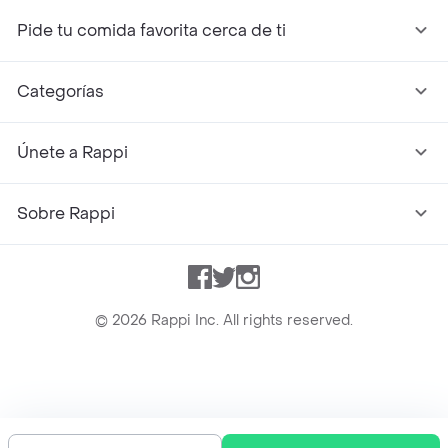
Pide tu comida favorita cerca de ti
Categorías
Únete a Rappi
Sobre Rappi
Facebook
Twitter
Instagram
©
2026
Rappi Inc. All rights reserved.
Rappi S.A.S. --- NIT 900.843.898-9 --- Calle 63 # 16A-02