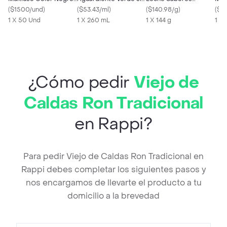
Talla L
(
$1500/und
)
Azúcar
(
$53.43/ml
)
Surtidos
(
$140.98/g
)
Agu
(
$69
1 X 50 Und
1 X 260 mL
1 X 144 g
Azú
1 X
¿Cómo pedir
Viejo de
Caldas Ron Tradicional
en Rappi?
Para pedir Viejo de Caldas Ron Tradicional en
Rappi debes completar los siguientes pasos y
nos encargamos de llevarte el producto a tu
domicilio a la brevedad