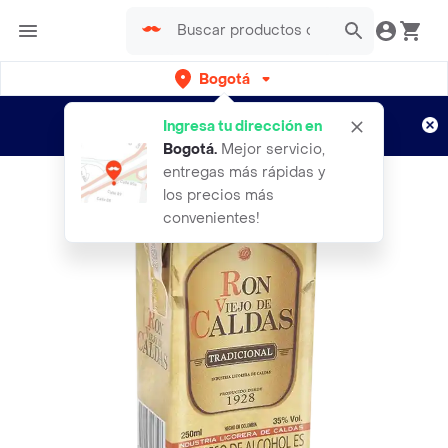
Bogotá
Regístrate
¿Nuevo en Rappi?
y disfruta de
Ingresa tu dirección en
envíos gratis por semanas
Aplican TyC
Bogotá
.
Mejor servicio,
entregas más rápidas y
los precios más
convenientes!