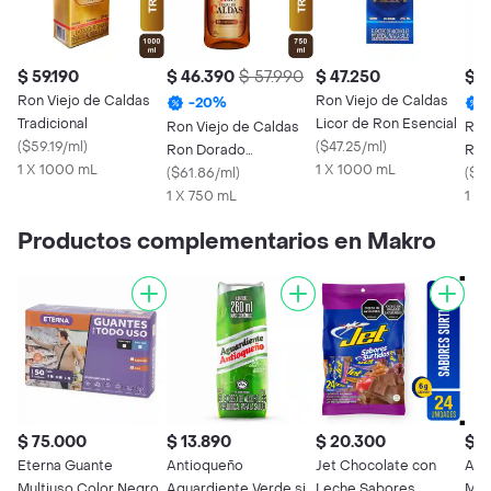
$ 59.190
$ 46.390
$ 57.990
$ 47.250
$ 2
Ron Viejo de Caldas
Ron Viejo de Caldas
-
20
%
Tradicional
Licor de Ron Esencial
Ron Viejo de Caldas
Ron
(
$59.19/ml
)
(
$47.25/ml
)
Ron Dorado
Ron
1 X 1000 mL
1 X 1000 mL
Tradicional
(
$61.86/ml
)
(
$63
1 X 750 mL
1 X
Productos complementarios en Makro
$ 75.000
$ 13.890
$ 20.300
$ 2
Eterna Guante
Antioqueño
Jet Chocolate con
Ama
Multiuso Color Negro
Aguardiente Verde sin
Leche Sabores
Man