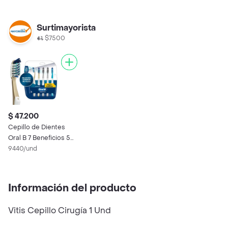
Surtimayorista
$7500
$ 47.200
Cepillo de Dientes
Oral B 7 Beneficios 5
Und
9440/und
Información del producto
Vitis Cepillo Cirugía 1 Und