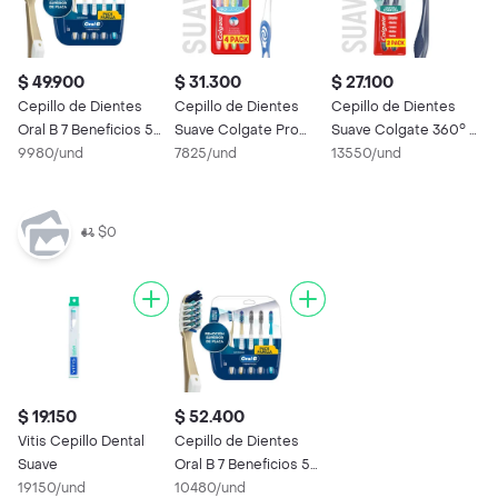
$ 49.900
$ 31.300
$ 27.100
Cepillo de Dientes
Cepillo de Dientes
Cepillo de Dientes
Oral B 7 Beneficios 5
Suave Colgate Pro
Suave Colgate 360° x
Und
9980/und
Cuidado x 4 Und
7825/und
2 Und
13550/und
$0
$ 19.150
$ 52.400
Vitis Cepillo Dental
Cepillo de Dientes
Suave
Oral B 7 Beneficios 5
19150/und
Und
10480/und