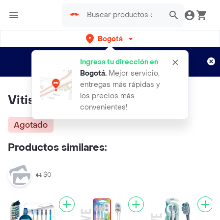
Bogotá
Regístrate
¿Nuevo en Rappi?
y disfruta de
Ingresa tu dirección en
envíos gratis por semanas
Aplican TyC
Bogotá
.
Mejor servicio,
entregas más rápidas y
los precios más
Vitis Cepillo Cirugía 1 Und
convenientes!
Agotado
Productos similares:
$0