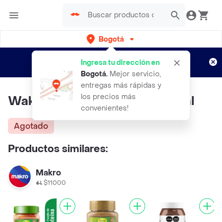
Bogotá
Regístrate
¿Nuevo en Rappi?
y disfruta de
Ingresa tu dirección en
envíos gratis por semanas
Aplican TyC
Bogotá
.
Mejor servicio,
entregas más rápidas y
los precios más
Wakeup Crema de Maní Natural
convenientes!
Agotado
Productos similares:
Makro
$11000