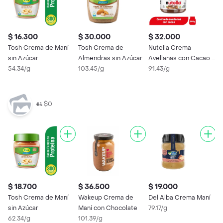
$ 16.300
$ 30.000
$ 32.000
Tosh Crema de Maní
Tosh Crema de
Nutella Crema
sin Azúcar
Almendras sin Azúcar
Avellanas con Cacao y
54.34/g
103.45/g
Leche
91.43/g
$0
$ 18.700
$ 36.500
$ 19.000
$
Tosh Crema de Maní
Wakeup Crema de
Del Alba Crema Maní
N
sin Azúcar
Maní con Chocolate
79.17/g
A
62.34/g
101.39/g
L
9