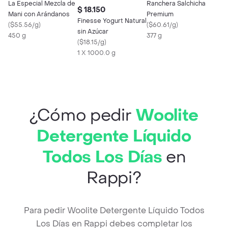
La Especial Mezcla de
Ranchera Salchicha
$ 18.150
Mani con Arándanos
Premium
Finesse Yogurt Natural
(
$55.56/g
)
(
$60.61/g
)
sin Azúcar
450 g
377 g
(
$18.15/g
)
1 X 1000.0 g
¿Cómo pedir
Woolite
Detergente Líquido
Todos Los Días
en
Rappi?
Para pedir Woolite Detergente Líquido Todos
Los Días en Rappi debes completar los