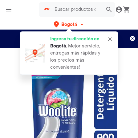
Bogotá
Regístrate
¿Nuevo en Rappi?
y disfruta de
Ingresa tu dirección en
envíos gratis por semanas
Aplican TyC
Bogotá
.
Mejor servicio,
entregas más rápidas y
los precios más
convenientes!