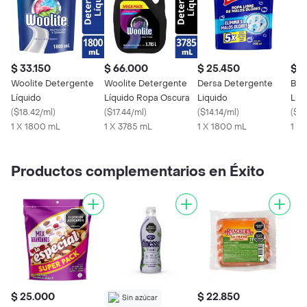
$ 33.150
$ 66.000
$ 25.450
$ 2
Woolite Detergente
Woolite Detergente
Dersa Detergente
Bla
Líquido
Líquido Ropa Oscura
Liquido
Líq
(
$18.42/ml
)
(
$17.44/ml
)
(
$14.14/ml
)
Osc
(
$14
1 X 1800 mL
1 X 3785 mL
1 X 1800 mL
1 X 
Productos complementarios en Éxito
$ 25.000
$ 22.850
Sin azúcar