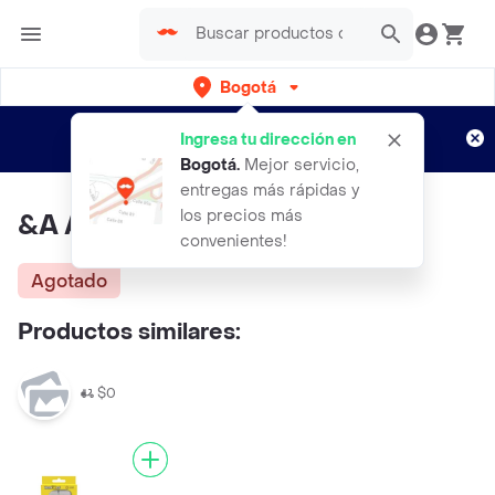
Bogotá
Regístrate
¿Nuevo en Rappi?
y disfruta de
Ingresa tu dirección en
envíos gratis por semanas
Aplican TyC
Bogotá
.
Mejor servicio,
entregas más rápidas y
los precios más
&A Audif Recon 50P M
convenientes!
Agotado
Productos similares:
$0