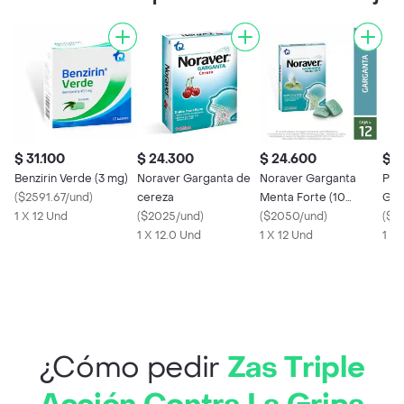
$ 31.100
$ 24.300
$ 24.600
$ 1
Benzirin Verde (3 mg)
Noraver Garganta de
Noraver Garganta
Pax
(
$2591.67/und
)
cereza
Menta Forte (10
Gra
1 X 12 Und
(
$2025/und
)
mg/1.4 mg)
(
$2050/und
)
Pan
(
$1
1 X 12.0 Und
1 X 12 Und
1 U
¿Cómo pedir
Zas Triple