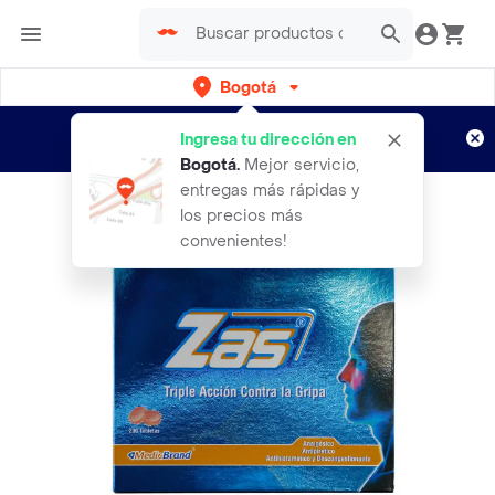
Bogotá
Regístrate
¿Nuevo en Rappi?
y disfruta de
Ingresa tu dirección en
envíos gratis por semanas
Aplican TyC
Bogotá
.
Mejor servicio,
entregas más rápidas y
los precios más
convenientes!