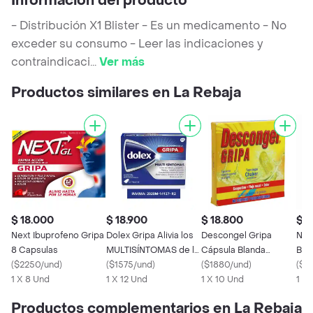
Información del producto
- Distribución X1 Blister - Es un medicamento - No
exceder su consumo - Leer las indicaciones y
contraindicaci
...
Ver más
Productos similares en La Rebaja
$ 18.000
$ 18.900
$ 18.800
$ 1
Next Ibuprofeno Gripa
Dolex Gripa Alivia los
Descongel Gripa
Nor
8 Capsulas
MULTISÍNTOMAS de la
Cápsula Blanda
Blis
(
$2250/und
)
Gripa X 12 tabs
(
$1575/und
)
Gelatina
(
$1880/und
)
(
$2
1 X 8 Und
1 X 12 Und
1 X 10 Und
1 X
Productos complementarios en La Rebaja