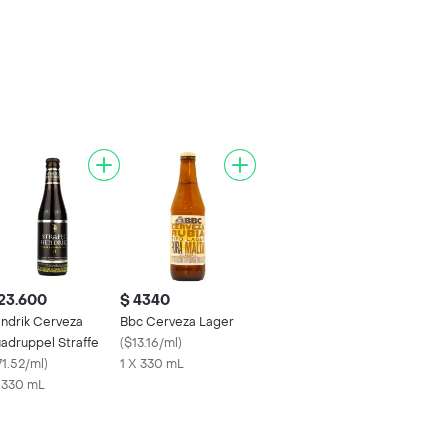
23.600
$ 4340
ndrik Cerveza
Bbc Cerveza Lager
adruppel Straffe
(
$13.16/ml
)
71.52/ml
)
1 X 330 mL
x 330 mL