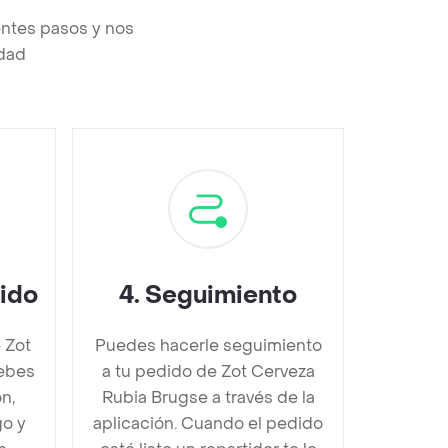
entes pasos y nos
edad
dido
4
.
Seguimiento
 Zot
Puedes hacerle seguimiento
ebes
a tu pedido de Zot Cerveza
n,
Rubia Brugse a través de la
go y
aplicación. Cuando el pedido