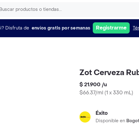
Registrarme
i?
Disfruta de
envíos gratis por semanas
Té
Zot Cerveza Ru
$ 21.900
/
u
$66.37/ml
(
1 x 330 mL
)
Éxito
Disponible en
Bogo