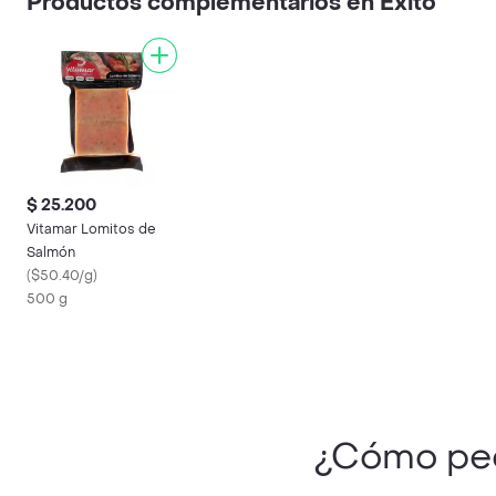
Productos complementarios en Éxito
$ 25.200
Vitamar Lomitos de
Salmón
(
$50.40/g
)
500 g
¿Cómo pe