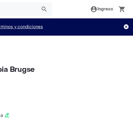
Ingreso
rminos y condiciones
bia Brugse
tá