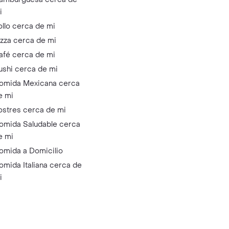
i
ollo cerca de mi
izza cerca de mi
afé cerca de mi
ushi cerca de mi
omida Mexicana cerca
e mi
ostres cerca de mi
omida Saludable cerca
e mi
omida a Domicilio
omida Italiana cerca de
i