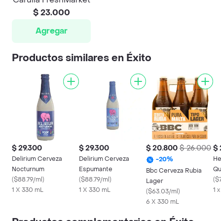
$ 23.000
Agregar
Productos similares en Éxito
$ 29.300
$ 29.300
$ 20.800
$ 26.000
$ 
Delirium Cerveza
Delirium Cerveza
He
-
20
%
Nocturnum
Espumante
Qu
Bbc Cerveza Rubia
(
$88.79/ml
)
(
$88.79/ml
)
(
$
Lager
1 X 330 mL
1 X 330 mL
1 
(
$63.03/ml
)
6 X 330 mL