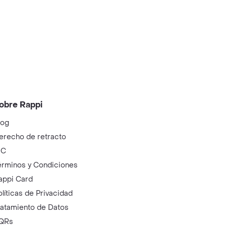
obre Rappi
log
erecho de retracto
IC
érminos y Condiciones
appi Card
olíticas de Privacidad
ratamiento de Datos
QRs