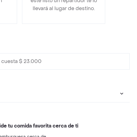
n
esté listo un repartidor te lo
llevará al lugar de destino.
t cuesta $ 23.000
ide tu comida favorita cerca de ti
amburguesa cerca de