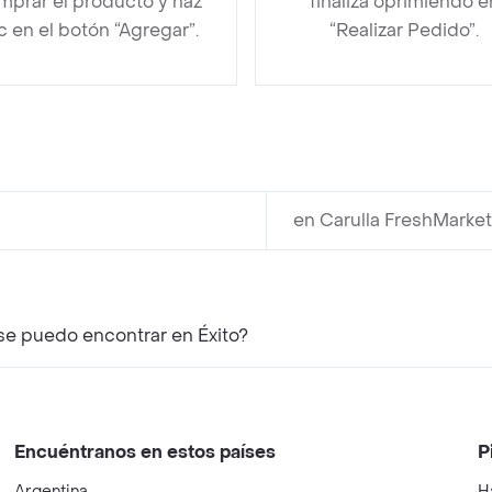
mprar el producto y haz
finaliza oprimiendo e
ic en el botón “Agregar”.
“Realizar Pedido”.
en Carulla FreshMarke
se puedo encontrar en Éxito?
Encuéntranos en estos países
P
Argentina
H