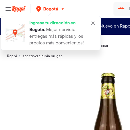
Bogotá
Ingresa tu dirección en
¿Nuevo en Rapp
Bogotá
.
Mejor servicio,
entregas más rápidas y los
precios más convenientes!
Búsquedas relacionadas:
Cervezas
,
Delirium
,
BBC
,
Vitamar
Rappi
zot cerveza rubia brugse