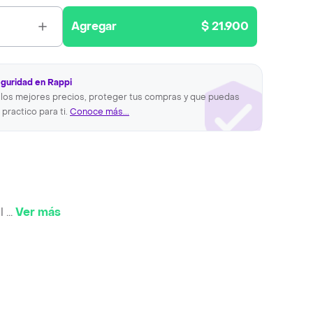
Agregar
$ 21.900
eguridad en Rappi
los mejores precios, proteger tus compras y que puedas
 practico para ti.
Conoce más...
al
...
Ver más