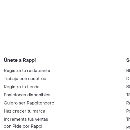
Únete a Rappi
S
Registra tu restaurante
B
Trabaja con nosotros
D
Registra tu tienda
S
Posiciones disponibles
T
Quiero ser Rappitendero
R
Haz crecer tu marca
P
Incrementa tus ventas
T
con Pide por Rappi
P