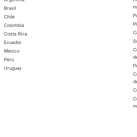
m
Brasil
P
Chile
P
Colombia
C
Costa Rica
S
Ecuador
C
México
d
Perú
P
Uruguay
C
d
C
C
m