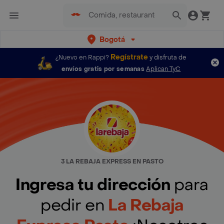
Bogotá
Regístrate
¿Nuevo en Rappi?
y disfruta de
envíos gratis por semanas
Aplican TyC
3 LA REBAJA EXPRESS EN PASTO
Ingresa tu dirección
para
pedir en
La Rebaja