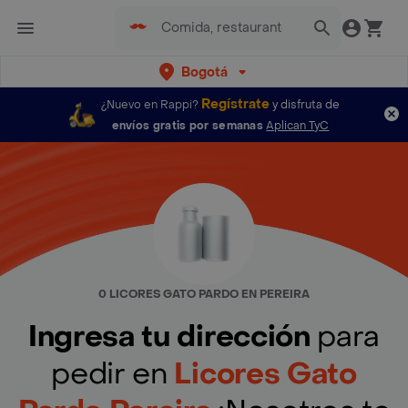
Bogotá
Regístrate
¿Nuevo en Rappi?
y disfruta de
envíos gratis por semanas
Aplican TyC
0 LICORES GATO PARDO EN PEREIRA
Ingresa tu dirección
para
pedir en
Licores Gato