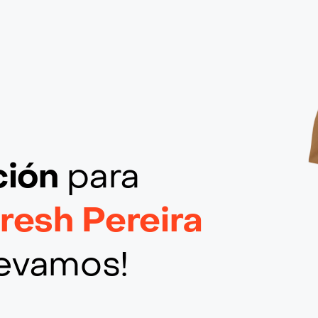
ción
para
resh Pereira
llevamos!