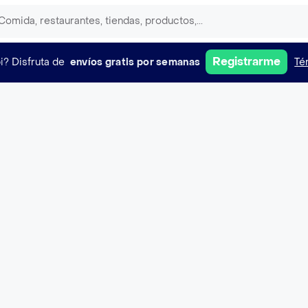
Registrarme
i?
Disfruta de
envíos gratis por semanas
Té