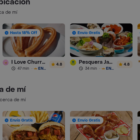
bicación
ca de mí
Hasta 18% Off
Envío Gratis
I Love Churros 95
Pesquera Jaramillo
4.8
4.8
47 min
·
ENVÍO GRATIS
34 min
·
ENVÍO GRATIS
a de mí
 cerca de mí
Envío Gratis
Envío Gratis