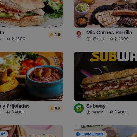
ta
Mis Carnes Parrilla
4.8
n
·
$ 4500
19 min
·
$ 4000
s
 y Frijoladas
Subway
4.9
n
·
$ 4000
14 min
·
$ 4000
Off
Envío Gratis