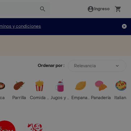
Ingreso
minos y condiciones
Ordenar por :
Relevancia
ica
Parrilla
Comida Rápida
Jugos y Batidos
Empanadas
Panadería
Italiana