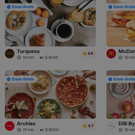
Envío Gratis
Envío Grati
Turquesa
McDon
4.9
14 min
·
$ 4500
12 mi
Envío Gratis
Envío Grati
Archies
Dlili B
4.7
19 min
·
$ 4000
12 mi