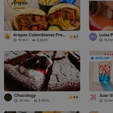
Arepas Colombianas Premium
Luisa 
4.7
19 min
·
$ 4500
14 mi
50% OFF
Chocology
Juan V
4.9
29 min
·
$ 4500
12 mi