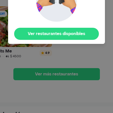
Off
Ver restaurantes disponibles
its Me
4.9
n
·
$ 4500
Ver más restaurantes