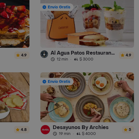
Envío Gratis
Al Agua Patos Restaurante - Turbo
4.9
4.9
12 min
·
$ 3000
Envío Gratis
Desayunos By Archies
4.8
5
19 min
·
$ 4000