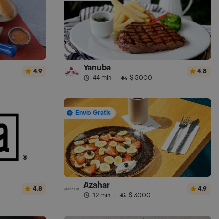
Yanuba
4.9
4.8
44 min
·
$ 5000
Envío Gratis
Azahar
4.8
4.9
12 min
·
$ 3000