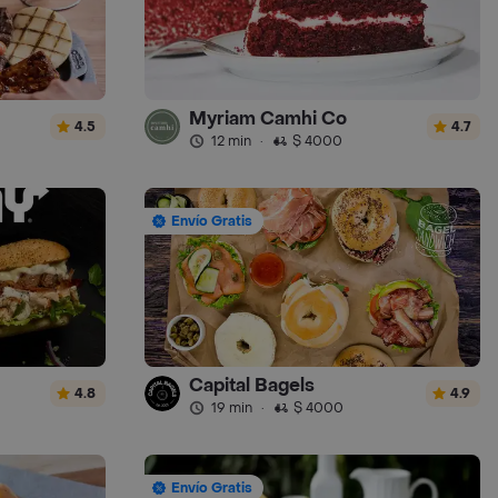
Myriam Camhi Co
4.5
4.7
12 min
·
$ 4000
Envío Gratis
Capital Bagels
4.8
4.9
19 min
·
$ 4000
Envío Gratis