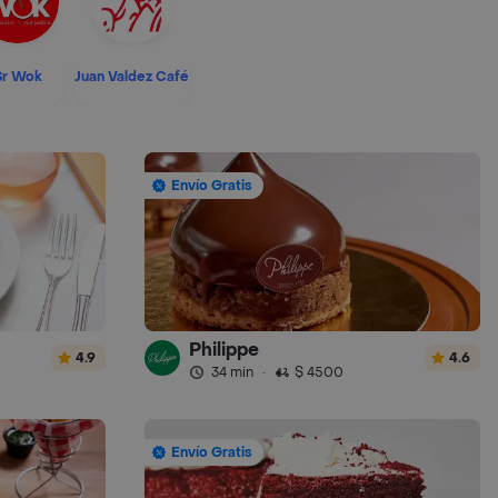
Sr Wok
Juan Valdez Café
Envío Gratis
Philippe
4.9
4.6
34 min
·
$ 4500
Envío Gratis