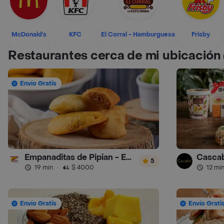
McDonald's
KFC
El Corral - Hamburguesa
Frisby
Restaurantes cerca de mi ubicación
Envío Gratis
Empanaditas de Pipian - Empanadas
Cascab
5
19 min
·
$ 4000
12 mi
Envío Gratis
Envío Grati