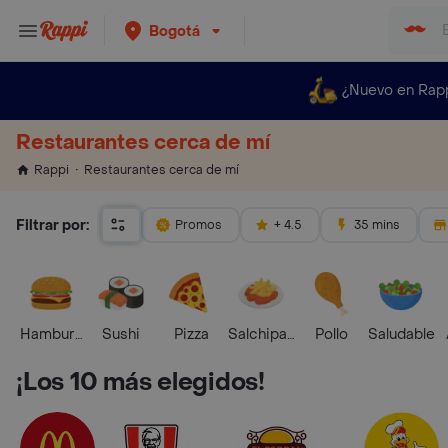
Bogotá
¿Nuevo en Rap
Restaurantes cerca de mí
Restaurantes cerca de mí
Rappi
Filtrar por:
Promos
+ 4.5
35 mins
Hamburguesa
Sushi
Pizza
Salchipapas
Pollo
Saludable
¡Los 10 más elegidos!