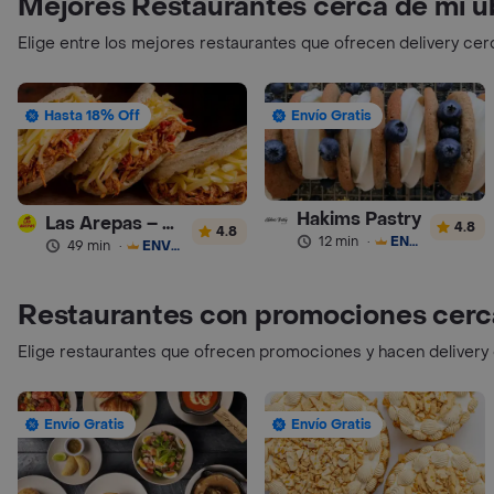
Mejores Restaurantes cerca de mi u
Elige entre los mejores restaurantes que ofrecen delivery cer
Hasta 18% Off
Envío Gratis
Hakims Pastry
Las Arepas – Arepas Rellenas
4.8
4.8
12 min
·
ENVÍO GRATIS
49 min
·
ENVÍO GRATIS
Restaurantes con promociones cerc
Elige restaurantes que ofrecen promociones y hacen delivery
Envío Gratis
Envío Gratis