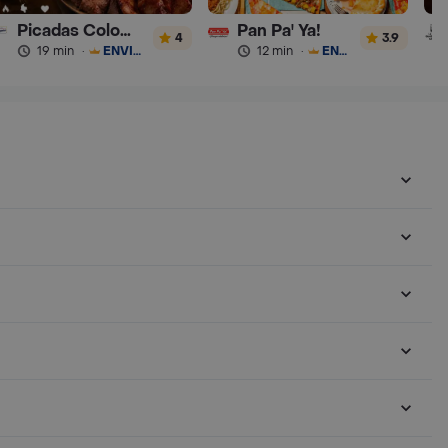
Picadas Colombianas Premium
Pan Pa' Ya!
4
3.9
19 min
·
ENVÍO GRATIS
12 min
·
ENVÍO GRATIS