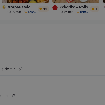
Arepas Colombianas Premium
Kokoriko - Pollo
4.1
4
19 min
·
ENVÍO GRATIS
24 min
·
ENVÍO GRATIS
 a domicilio?
?
omicilio?