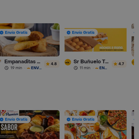
Envío Gratis
Envío Gratis
Empanaditas de Pipian - Empanadas
Sr Buñuelo Turbo
4.8
4.7
19 min
·
ENVÍO GRATIS
11 min
·
ENVÍO GRATIS
Envío Gratis
Envío Gratis