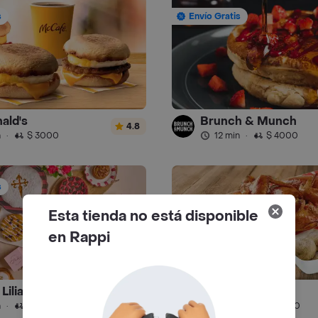
s
Envío Gratis
ald's
Brunch & Munch
4.8
n
·
$ 3000
12 min
·
$ 4000
s
Esta tienda no está disponible
en Rappi
y Liliana Arango
Kokoriko - Pollo
4.9
n
·
$ 4500
24 min
·
$ 5000