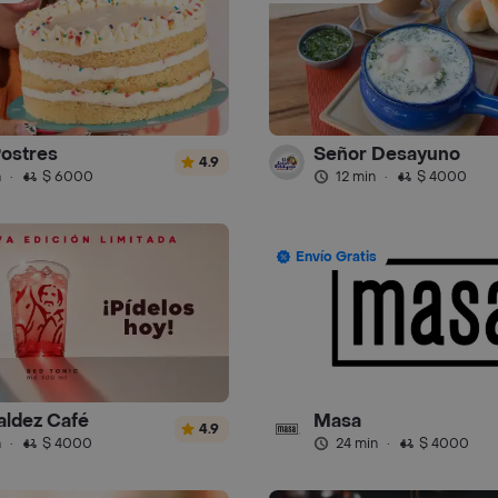
Postres
Señor Desayuno
4.9
n
·
$ 6000
12 min
·
$ 4000
Envío Gratis
aldez Café
Masa
4.9
n
·
$ 4000
24 min
·
$ 4000