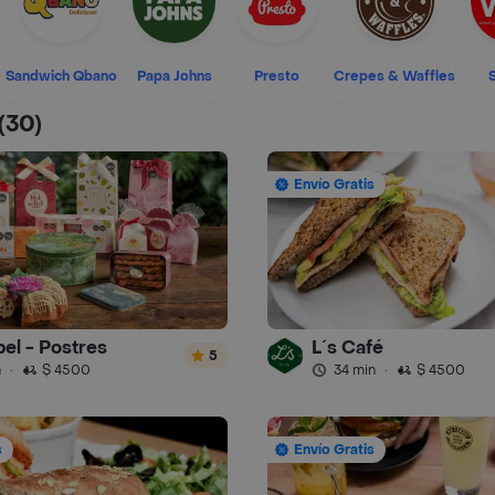
Sandwich Qbano
Papa Johns
Presto
Crepes & Waffles
(30)
Envío Gratis
el - Postres
L´s Café
5
n
·
$ 4500
34 min
·
$ 4500
s
Envío Gratis