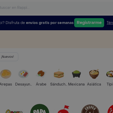
Registrarme
pi?
Disfruta de
envíos gratis por semanas
Tér
¡Nuevos!
Arepas
Desayunos
Árabe
Sánduches
Mexicana
Asiática
Típ