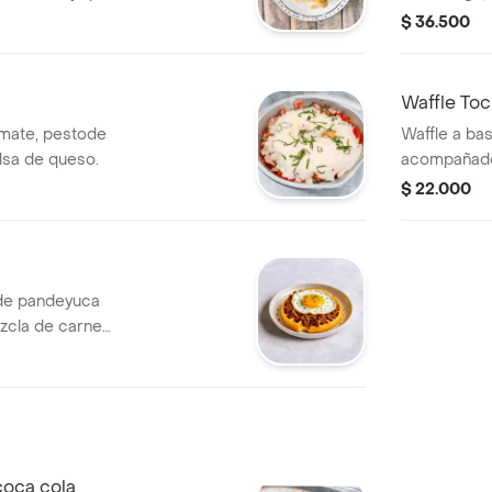
ama de pan
paipa y jam
$ 36.500
Waffle Toc
omate, pestode
Waffle a b
lsa de queso.
acompañado 
sour cream 
$ 22.000
 de pandeyuca
cla de carne
 huevo frito
oca cola