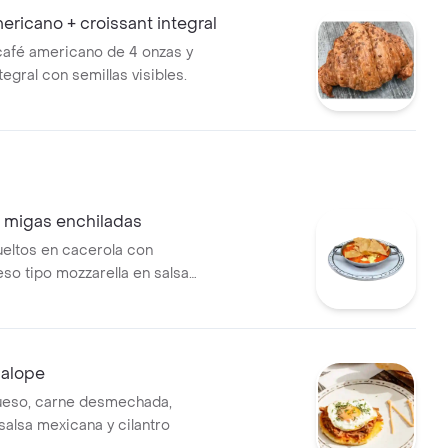
ricano + croissant integral
afé americano de 4 onzas y
tegral con semillas visibles.
 migas enchiladas
eltos en cacerola con
eso tipo mozzarella en salsa
Galope
ueso, carne desmechada,
 salsa mexicana y cilantro