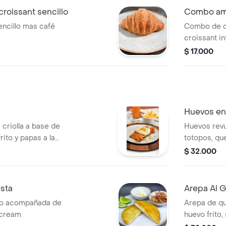
roissant sencillo
Combo ame
encillo mas café
Combo de c
croissant in
$ 17.000
Huevos en
 criolla a base de
Huevos revu
rito y papas a la
totopos, qu
mexicana.
$ 32.000
esta
Arepa Al 
evo acompañada de
Arepa de q
r cream
huevo frito,