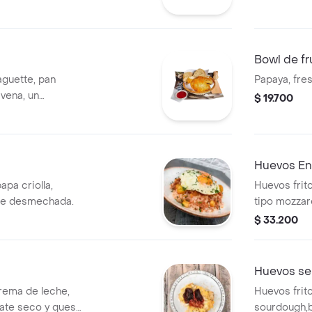
Bowl de fr
aguette, pan
Papaya, fre
vena, un
$ 19.700
pan de chocolate.
Huevos En
apa criolla,
Huevos frit
rne desmechada.
tipo mozzar
salsamexica
$ 33.200
Huevos se
rema de leche,
Huevos frit
ate seco y queso
sourdough,