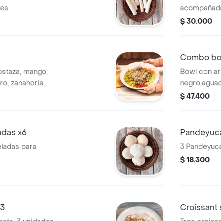
des.
acompañada
elección.
$ 30.000
Combo bo
ostaza, mango,
Bowl con arr
ro, zanahoria,
negro,aguaca
 negro con
gallo, cilant
$ 47.400
aki con bebida.
adas x6
Pandeyuca
ladas para
3 Pandeyucas
$ 18.300
x3
Croissant 