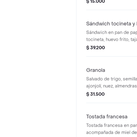
$ 15.000
Sándwich tocineta y
Sándwich en pan de papa
tocineta, huevo frito, t
salsa de queso paipa.
$ 39.200
Granola
Salvado de trigo, semilla
ajonjolí, nuez, almendra
extracto de manzana, a
$ 31.500
albaricoque y fresas.
Tostada francesa
Tostada francesa en pa
acompañada de miel de