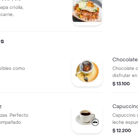
apa criolla,
 carne
 a elección.
es
Chocolate
isibles como
Chocolate c
disfrutar e
$ 13.100
z
Capuccino
zas. Perfecto
Capuccino 
compañado.
leche espu
$ 12.200