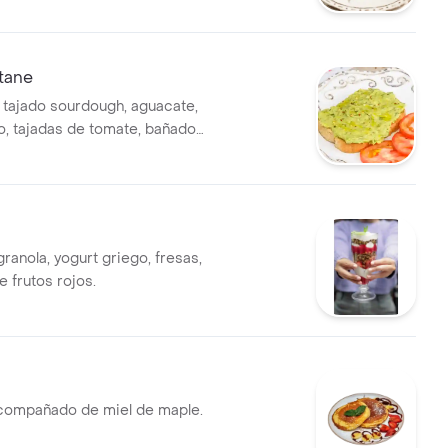
tane
 tajado sourdough, aguacate,
, tajadas de tomate, bañados
 oliva.
granola, yogurt griego, fresas,
de frutos rojos.
compañado de miel de maple.