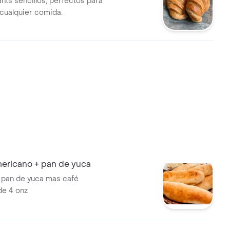
nts sencillos, perfectos para
cualquier comida.
ricano + pan de yuca
 pan de yuca mas café
de 4 onz