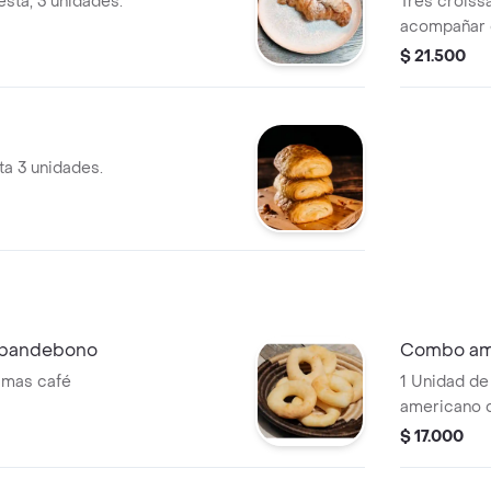
esta, 3 unidades.
Tres croissa
acompañar 
$ 21.500
ta 3 unidades.
 pandebono
Combo ame
 mas café
1 Unidad de
americano 
$ 17.000