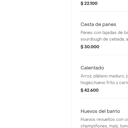
$ 22.100
Cesta de panes
Panes con tajadas de b
sourdough de cebada, a
croissant sencillo y un 
$ 30.000
Calentado
Arroz, plátano maduro, p
hogao,huevo frito y ca
$ 42.600
Huevos del barrio
Huevos revueltos con c
champiñones, maíz, tom