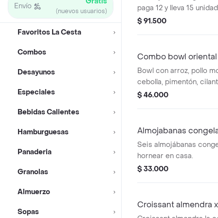
Gratis
Envío
paga 12 y lleva 15 unida
(nuevos usuarios)
$ 91.500
Favoritos La Cesta
Combos
Combo bowl oriental
Bowl con arroz, pollo m
Desayunos
cebolla, pimentón, cilant
Especiales
aguacate, maíz, ajonjolí
$ 46.000
vinagreta de limón teriy
Bebidas Calientes
Almojabanas congel
Hamburguesas
Seis almojábanas conge
Panaderia
hornear en casa.
$ 33.000
Granolas
Almuerzo
Croissant almendra 
Sopas