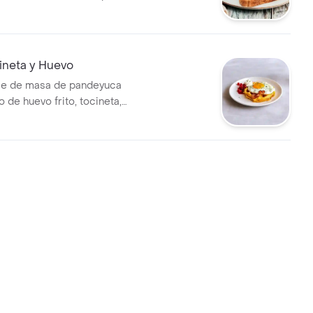
ón serrano.
ineta y Huevo
ase de masa de pandeyuca
de huevo frito, tocineta,
y mermelada de frutos rojos