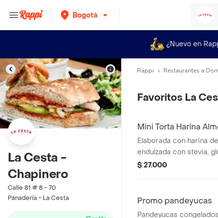
Bogotá
¿Nuevo en Rap
Rappi
Restaurantes a Dom
Favoritos La Ces
Mini Torta Harina Al
Elaborada con harina d
endulzada con stevia, gl
La Cesta -
$ 27.000
Chapinero
Calle 81 # 8 - 70
Panadería - La Cesta
Promo pandeyucas
Pandeyucas congelados