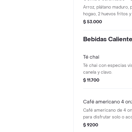
Arroz, plátano maduro, p
hogao, 2 huevos fritos y
desmechada + coca cola
$ 53.000
Bebidas Calient
Té chai
Té chai con especias v
canela y clavo.
$ 11.700
Café americano 4 on
Café americano de 4 on
para disfrutar solo o a
$ 9200