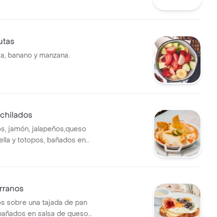
utas
sa, banano y manzana.
chilados
os, jamón, jalapeños,queso
ella y totopos, bañados en
na.
rranos
os sobre una tajada de pan
bañados en salsa de queso