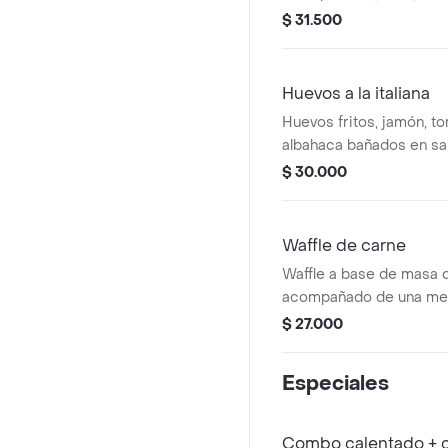
parmesano sobreuna c
$ 31.500
integral.
Huevos a la italiana
Huevos fritos, jamón, t
albahaca bañados en sa
$ 30.000
Waffle de carne
Waffle a base de masa
acompañado de una mez
desmechada con hogao y
$ 27.000
Especiales
Combo calentado + c