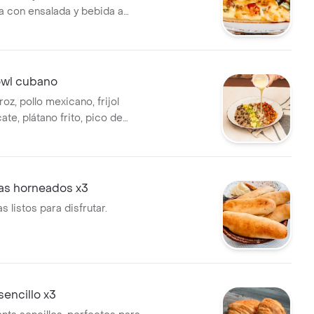
 con ensalada y bebida a
wl cubano
oz, pollo mexicano, frijol
te, plátano frito, pico de
ro, salsa teriyaki y bebida.
s horneados x3
 listos para disfrutar.
sencillo x3