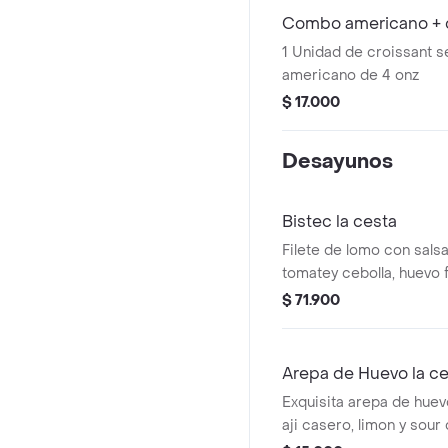
Combo americano + c
1 Unidad de croissant s
americano de 4 onz
$ 17.000
Desayunos
Bistec la cesta
Filete de lomo con salsa
tomatey cebolla, huevo f
francesa.
$ 71.900
Arepa de Huevo la c
Exquisita arepa de hu
aji casero, limon y sou