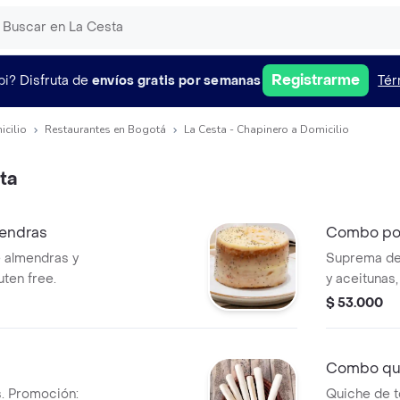
Registrarme
pi?
Disfruta de
envíos gratis por semanas
Tér
icilio
Restaurantes en Bogotá
La Cesta - Chapinero a Domicilio
ta
mendras
Combo pol
e almendras y
Suprema de 
uten free.
y aceitunas
almendras.
$ 53.000
Combo qu
. Promoción:
Quiche de t