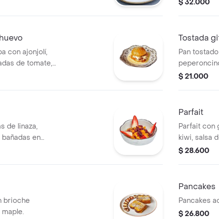
$ 32.000
 huevo
Tostada gi
 con ajonjolí,
Pan tostado
ajadas de tomate,
peperoncino
en aceite de
$ 21.000
Parfait
s de linaza,
Parfait con 
s bañadas en
kiwi, salsa 
rándanos,
$ 28.600
Pancakes
n brioche
Pancakes a
 maple.
$ 26.800