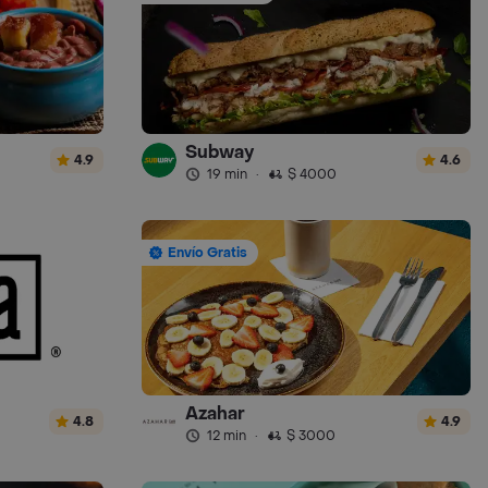
Subway
4.9
4.6
19 min
·
$ 4000
Envío Gratis
Azahar
4.8
4.9
12 min
·
$ 3000