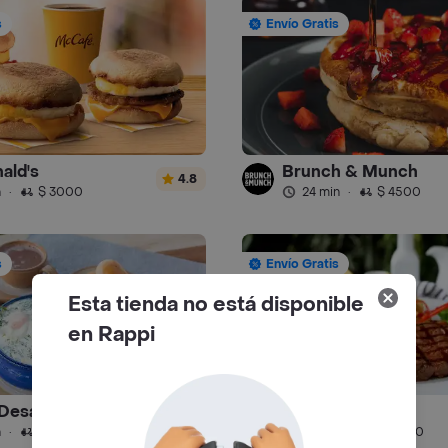
s
Envío Gratis
ald's
Brunch & Munch
4.8
n
·
$ 3000
24 min
·
$ 4500
s
Envío Gratis
Esta tienda no está disponible
en Rappi
 Desayuno
Yanuba
4.9
n
·
$ 4000
39 min
·
$ 5000