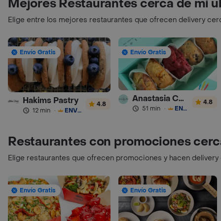
Mejores Restaurantes cerca de mi u
Elige entre los mejores restaurantes que ofrecen delivery cer
Envío Gratis
Envío Gratis
Anastasia Cookies
Hakims Pastry
4.8
4.8
51 min
·
ENVÍO GRATIS
12 min
·
ENVÍO GRATIS
Restaurantes con promociones cerc
Elige restaurantes que ofrecen promociones y hacen delivery
Envío Gratis
Envío Gratis