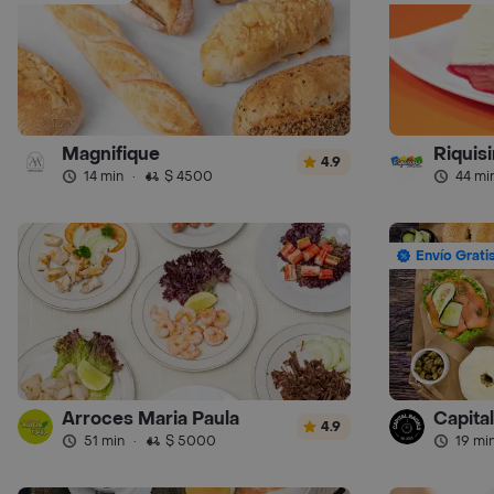
Magnifique
Riquis
4.9
14 min
·
$ 4500
44 mi
Envío Grati
Arroces Maria Paula
Capita
4.9
51 min
·
$ 5000
19 mi