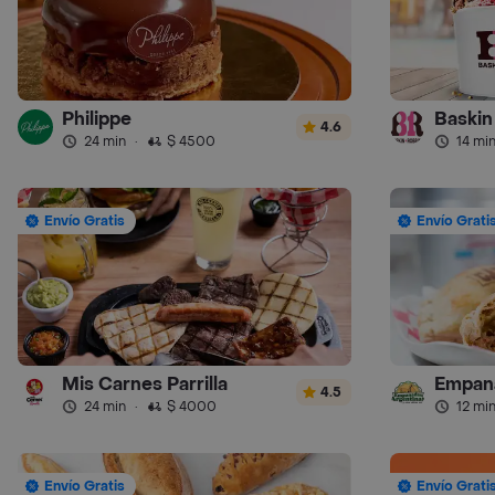
Philippe
Baskin
4.6
24 min
·
$ 4500
14 mi
Envío Gratis
Envío Grati
Mis Carnes Parrilla
Empana
4.5
24 min
·
$ 4000
12 mi
Envío Gratis
Envío Grati