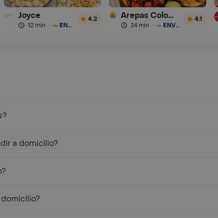
Joyce
Arepas Colombianas Premium
4.2
4.1
12 min
·
ENVÍO GRATIS
24 min
·
ENVÍO GRATIS
s?
ir a domicilio?
o?
 domicilio?