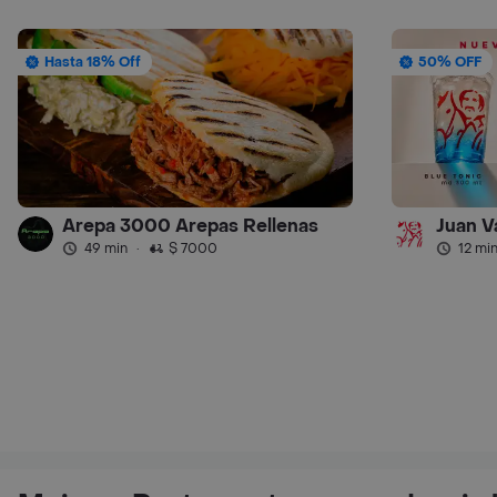
Hasta 18% Off
50% OFF
Arepa 3000 Arepas Rellenas
Juan V
49 min
·
$ 7000
12 mi