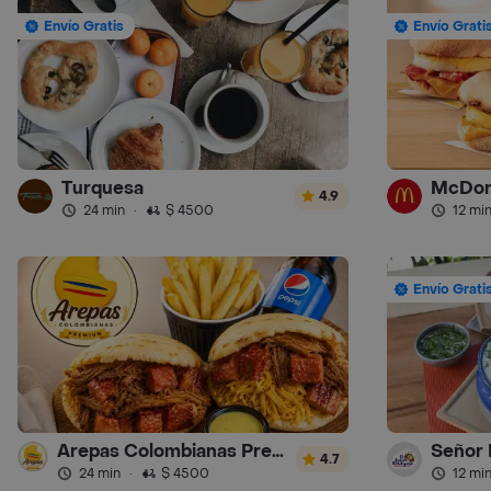
Envío Gratis
Envío Grati
Turquesa
McDon
4.9
24 min
·
$ 4500
12 mi
Envío Grati
Arepas Colombianas Premium
Señor
4.7
24 min
·
$ 4500
12 mi