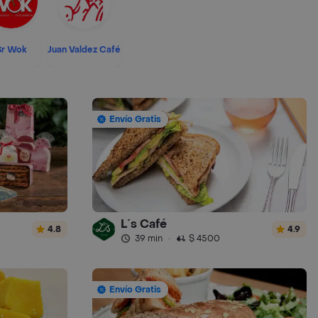
Sr Wok
Juan Valdez Café
Envío Gratis
L´s Café
4.8
4.9
39 min
·
$ 4500
Envío Gratis