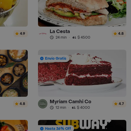
La Cesta
4.9
4.8
24 min
·
$ 4500
Envío Gratis
Myriam Camhi Co
4.8
4.7
12 min
·
$ 4000
Hasta 36% Off