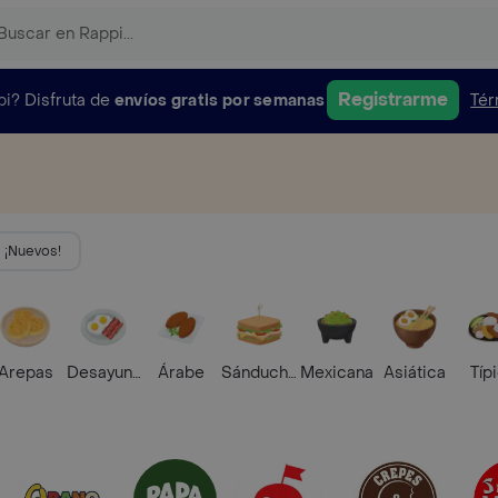
Registrarme
pi?
Disfruta de
envíos gratis por semanas
Tér
¡Nuevos!
Arepas
Desayunos
Árabe
Sánduches
Mexicana
Asiática
Típ