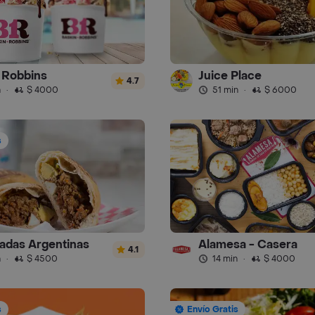
 Robbins
Juice Place
4.7
n
·
$ 4000
51 min
·
$ 6000
s
das Argentinas
Alamesa - Casera
4.1
n
·
$ 4500
14 min
·
$ 4000
s
Envío Gratis