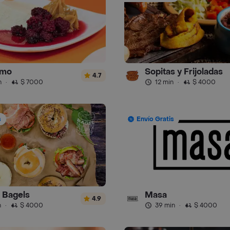
imo
Sopitas y Frijoladas
4.7
n
·
$ 7000
12 min
·
$ 4000
s
Envío Gratis
l Bagels
Masa
4.9
n
·
$ 4000
39 min
·
$ 4000