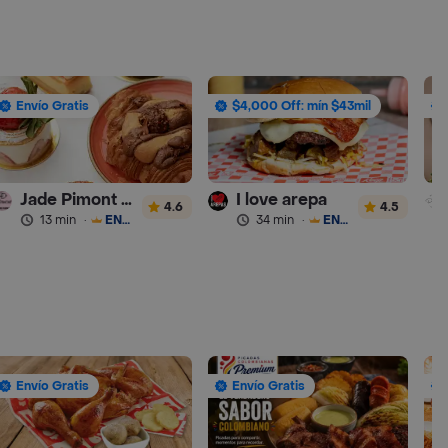
Envío Gratis
$4,000 Off: mín $43mil
Jade Pimont Pâtisserie
I love arepa
4.6
4.5
13 min
·
ENVÍO GRATIS
34 min
·
ENVÍO GRATIS
Envío Gratis
Envío Gratis