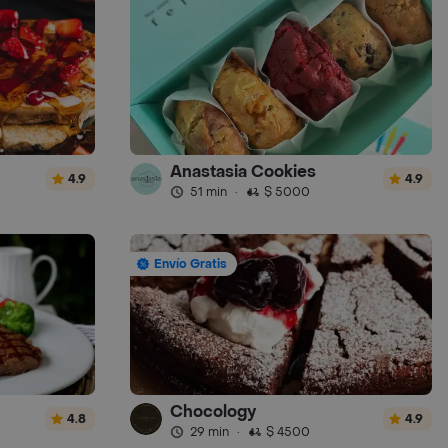
Anastasia Cookies
4.9
4.9
51 min
·
$ 5000
Envío Gratis
Chocology
4.8
4.9
29 min
·
$ 4500