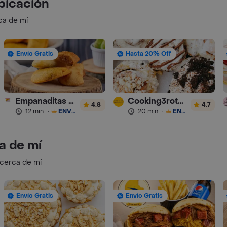
bicación
ca de mí
Envío Gratis
Hasta 20% Off
Empanaditas de Pipian - Empanadas
Cooking3rothers
4.8
4.7
12 min
·
ENVÍO GRATIS
20 min
·
ENVÍO GRATIS
a de mí
 cerca de mí
Envío Gratis
Envío Gratis