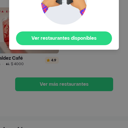
Ver restaurantes disponibles
aldez Café
4.9
n
·
$ 4000
Ver más restaurantes