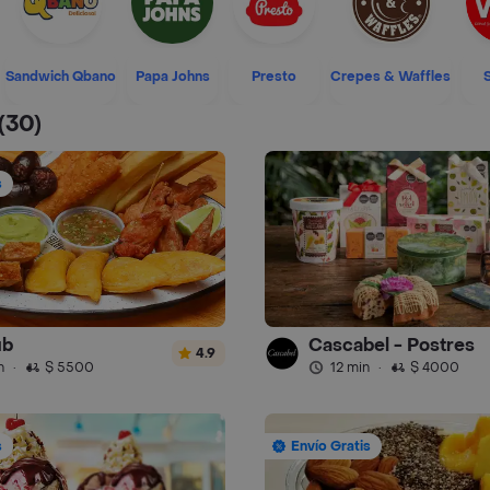
Sandwich Qbano
Papa Johns
Presto
Crepes & Waffles
(30)
s
ub
Cascabel - Postres
4.9
n
·
$ 5500
12 min
·
$ 4000
s
Envío Gratis