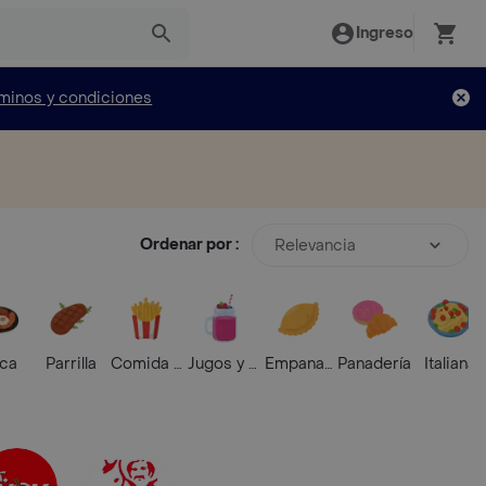
Ingreso
minos y condiciones
Ordenar por :
Relevancia
ica
Parrilla
Comida Rápida
Jugos y Batidos
Empanadas
Panadería
Italiana