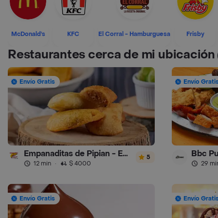
McDonald's
KFC
El Corral - Hamburguesa
Frisby
Restaurantes cerca de mi ubicación
Envío Gratis
Envío Grati
Empanaditas de Pipian - Empanadas
Bbc P
5
12 min
·
$ 4000
29 mi
Envío Gratis
Envío Grati