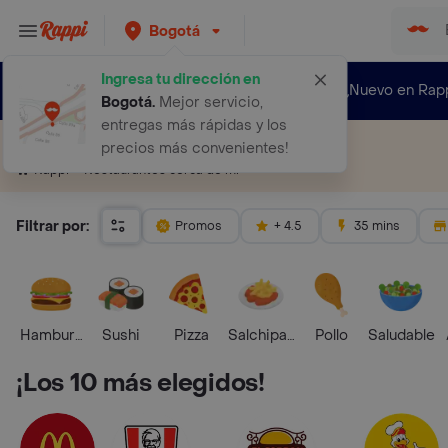
Bogotá
Ingresa tu dirección en
¿Nuevo en Rap
Bogotá
.
Mejor servicio,
entregas más rápidas y los
Restaurantes cerca de mí
precios más convenientes!
Restaurantes cerca de mí
Rappi
Filtrar por:
Promos
+ 4.5
35 mins
Hamburguesa
Sushi
Pizza
Salchipapas
Pollo
Saludable
¡Los 10 más elegidos!