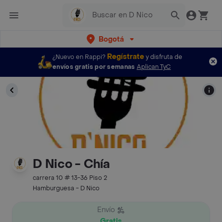
Bogotá
Regístrate
¿Nuevo en Rappi?
y disfruta de
envíos gratis por semanas
Aplican TyC
D Nico - Chía
carrera 10 # 13-36 Piso 2
Hamburguesa - D Nico
Envío
Gratis