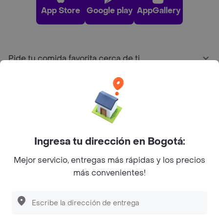
App Store
Google play
AppGallery
Pide tu comida favorita cerca de ti
Categorías
Únete a Rappi
Ingresa tu dirección en Bogotá:
Sobre Rappi
Mejor servicio, entregas más rápidas y los precios
más convenientes!
Facebook
Twitter
Instagram
©
2026
Rappi Inc. All rights reserved.