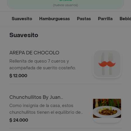
(nuevos usuarios)
Suavesito
Hamburguesas
Pastas
Parrilla
Bebi
Suavesito
AREPA DE CHOCOLO
Rellenita de queso 7 cueros y
acompañada de suerito costeño.
$ 12.000
Chunchullitos By Juan
Chunchullo
Como insignia de la casa, estos
chunchullitos tienen el equilibrio de
crocancia perfecto, acompañados de
$ 24.000
arepita y limon.