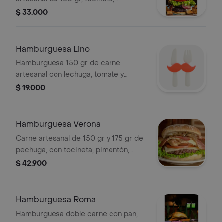
pimentón, cebolla, champiñón
$ 33.000
salteados, tomate, lechuga y queso.
Hamburguesa Lino
Hamburguesa 150 gr de carne
artesanal con lechuga, tomate y
cebolla.
$ 19.000
Hamburguesa Verona
Carne artesanal de 150 gr y 175 gr de
pechuga, con tocineta, pimentón,
salsa grille, tomate, lechuga y queso.
$ 42.900
Hamburguesa Roma
Hamburguesa doble carne con pan,