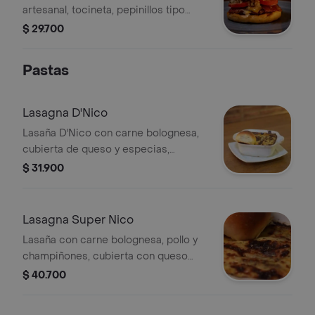
artesanal, tocineta, pepinillos tipo
realish, queso holandés y tomate.
$ 29.700
Pastas
Lasagna D'Nico
Lasaña D'Nico con carne bolognesa,
cubierta de queso y especias,
acompañada de pan.
$ 31.900
Lasagna Super Nico
Lasaña con carne bolognesa, pollo y
champiñones, cubierta con queso
gratinado.
$ 40.700