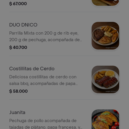
queso, platano bocadillo y papa
$ 67.000
casquito.
DUO DNICO
Parrilla Mixta con 200 g de rib eye,
200 g de pechuga, acompañada de
papa casquito, plátano bocadillo y
$ 40.700
arepa rellena de queso.
Costillitas de Cerdo
Deliciosa costillitas de cerdo con
salsa bbq, acompañadas de papa
casquito y arepita rellena de queso.
$ 58.000
Juanita
Pechuga de pollo acompañada de
tajadas de plátano, papa francesa, y