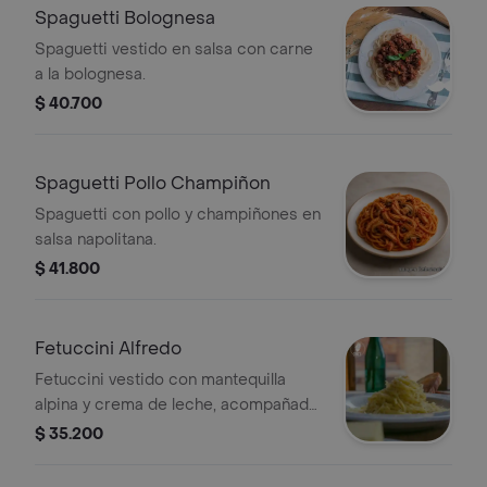
Spaguetti Bolognesa
Spaguetti vestido en salsa con carne
a la bolognesa.
$ 40.700
Spaguetti Pollo Champiñon
Spaguetti con pollo y champiñones en
salsa napolitana.
$ 41.800
Fetuccini Alfredo
Fetuccini vestido con mantequilla
alpina y crema de leche, acompañado
de queso parmesano y pan.
$ 35.200