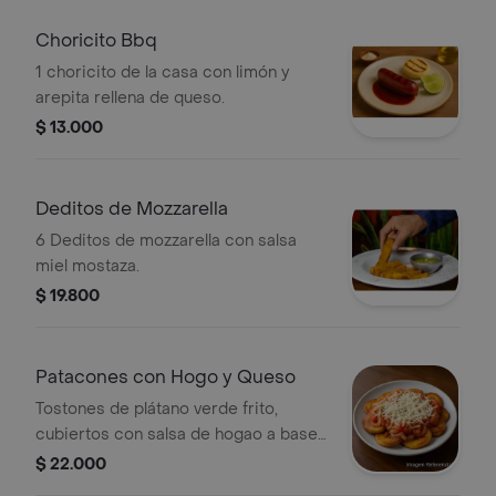
Choricito Bbq
1 choricito de la casa con limón y
arepita rellena de queso.
$ 13.000
Deditos de Mozzarella
6 Deditos de mozzarella con salsa
miel mostaza.
$ 19.800
Patacones con Hogo y Queso
Tostones de plátano verde frito,
cubiertos con salsa de hogao a base
de tomate y cebolla, y queso blanco
$ 22.000
rallado.