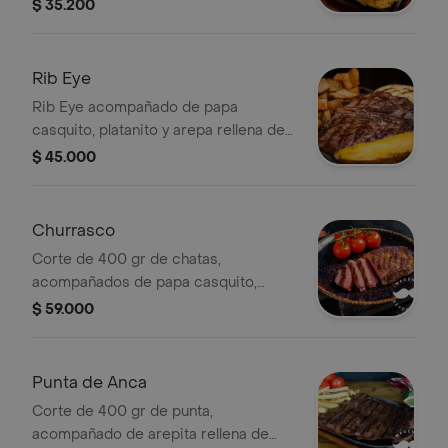
bocadillo.
$ 35.200
Rib Eye
Rib Eye acompañado de papa
casquito, platanito y arepa rellena de
queso.
$ 45.000
Churrasco
Corte de 400 gr de chatas,
acompañados de papa casquito,
arepa rellena de queso y platano
$ 59.000
bocadillo.
Punta de Anca
Corte de 400 gr de punta,
acompañado de arepita rellena de