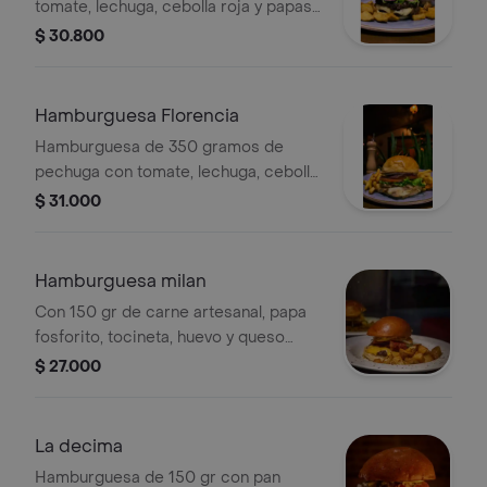
tomate, lechuga, cebolla roja y papas
fritas. Incluye queso.
$ 30.800
Hamburguesa Florencia
Hamburguesa de 350 gramos de
pechuga con tomate, lechuga, cebolla
roja y queso, acompañada de papas
$ 31.000
fritas.
Hamburguesa milan
Con 150 gr de carne artesanal, papa
fosforito, tocineta, huevo y queso
holandes
$ 27.000
La decima
Hamburguesa de 150 gr con pan