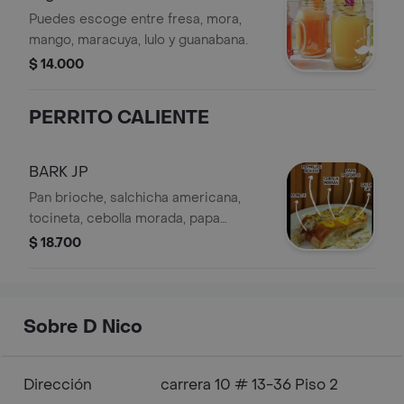
Puedes escoge entre fresa, mora,
mango, maracuya, lulo y guanabana.
$ 14.000
PERRITO CALIENTE
BARK JP
Pan brioche, salchicha americana,
tocineta, cebolla morada, papa
fosforito, pepinillos tipo realish y
$ 18.700
queso
Sobre D Nico
Dirección
carrera 10 # 13-36 Piso 2