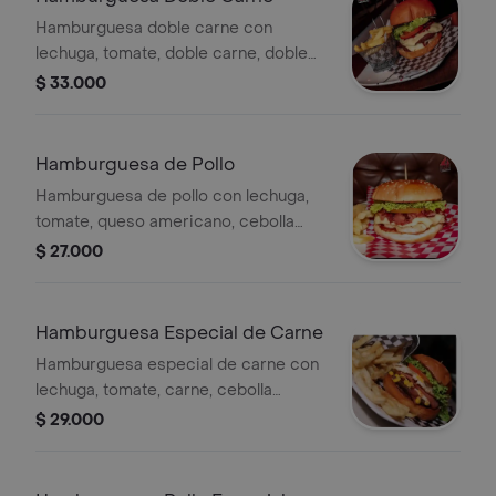
Hamburguesa doble carne con
lechuga, tomate, doble carne, doble
queso americano, cebolla
$ 33.000
caramelizada, salsa de la casa y
papas.
Hamburguesa de Pollo
Hamburguesa de pollo con lechuga,
tomate, queso americano, cebolla
caramelizada, salsa de la casa y
$ 27.000
papas.
Hamburguesa Especial de Carne
Hamburguesa especial de carne con
lechuga, tomate, carne, cebolla
caramelizada, queso americano,
$ 29.000
tocineta, maíz, huevo, salsa de la casa,
papas.