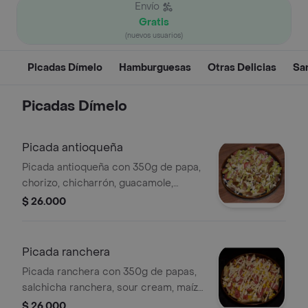
Envío
Gratis
(nuevos usuarios)
Picadas Dímelo
Hamburguesas
Otras Delicias
Sa
Picadas Dímelo
Picada antioqueña
Picada antioqueña con 350g de papa,
chorizo, chicharrón, guacamole,
queso mozzarella y salsa de la casa.
$ 26.000
Picada ranchera
Picada ranchera con 350g de papas,
salchicha ranchera, sour cream, maíz
tierno, queso mozzarella y salsa de la
$ 26.000