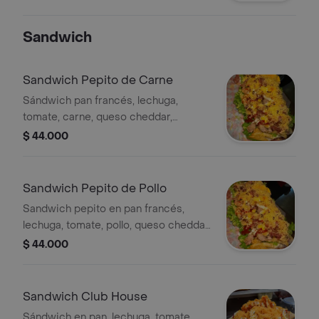
Sandwich
Sandwich Pepito de Carne
Sándwich pan francés, lechuga,
tomate, carne, queso cheddar,
tocineta, maíz, huevo, salsa de la casa,
$ 44.000
croqueta de yuca y papas.
Sandwich Pepito de Pollo
Sandwich pepito en pan francés,
lechuga, tomate, pollo, queso cheddar,
tocineta, maíz, huevo, salsa de la casa,
$ 44.000
croqueta de yuca y papas.
Sandwich Club House
Sándwich en pan, lechuga, tomate,