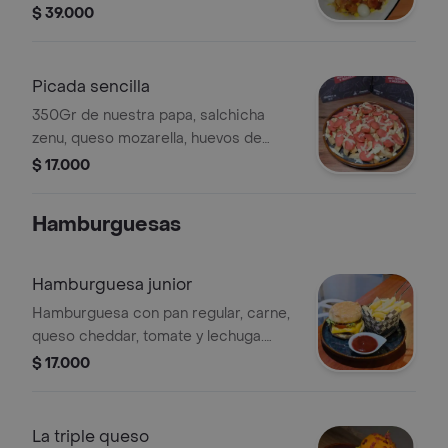
salchicha, queso, huevos de codorniz,
$ 39.000
maíz, tocineta, queso cheddar,
croquetas de yuca, palito de queso,
chorizo de ternera y chorizo
Picada sencilla
coctelero.
350Gr de nuestra papa, salchicha
zenu, queso mozarella, huevos de
codorniz y salsa de la casa.
$ 17.000
Hamburguesas
Hamburguesa junior
Hamburguesa con pan regular, carne,
queso cheddar, tomate y lechuga.
Acompañada de papas fritas y salsa.
$ 17.000
La triple queso