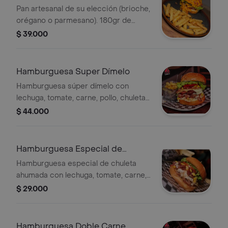
Pan artesanal de su elección (brioche,
orégano o parmesano). 180gr de
carne artesanal, tocineta premium,
$ 39.000
queso mozzarella, queso gouda,
bañada en salsa de queso cheddar y
topping de tocineta. acompañada de
Hamburguesa Super Dímelo
nuestras papas a la francesa.
Hamburguesa súper dímelo con
lechuga, tomate, carne, pollo, chuleta
ahumada, cebolla caramelizada,
$ 44.000
queso americano, tocineta, maíz,
huevo, salsa de la casa , papas.
Hamburguesa Especial de
Chuleta Ahumada
Hamburguesa especial de chuleta
ahumada con lechuga, tomate, carne,
cebolla caramelizada, queso
$ 29.000
americano, tocineta, maíz, huevo,
salsa de la casa, papas
Hamburguesa Doble Carne