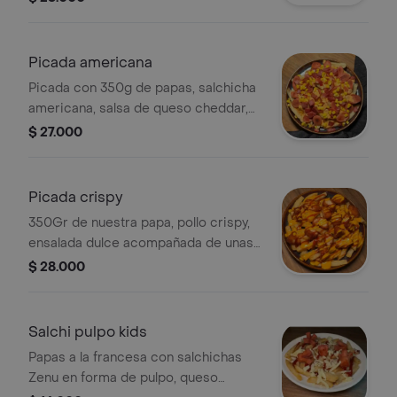
casa.
Picada americana
Picada con 350g de papas, salchicha
americana, salsa de queso cheddar,
tocineta y maíz tierno.
$ 27.000
Picada crispy
350Gr de nuestra papa, pollo crispy,
ensalada dulce acompañada de unas
deliciosas salsas de la casa y bbq.
$ 28.000
Salchi pulpo kids
Papas a la francesa con salchichas
Zenu en forma de pulpo, queso