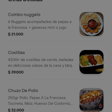
Combo nuggets
6 Nuggets acompañados de papas a
la francesa. + gaseosa mini o jugo
$ 21.000
Costillas
450Gr de costillas de cerdo, bañadas
en deliciosas salsas de la casa y bbq.
acompañadas de papas a la francesa
$ 39.000
y ensalada dulce o de lechuga.
Chuzo De Pollo
250gr Pollo, Papas A La Francesa,
Tocineta, Maiz, Huevos De Codorniz,
Queso Cheddar, Salsa
$ 32.000