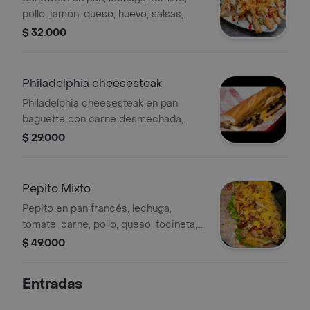
pollo, jamón, queso, huevo, salsas,
papas.
$ 32.000
Philadelphia cheesesteak
Philadelphia cheesesteak en pan
baguette con carne desmechada,
vegetales y salsa de queso cheddar.
$ 29.000
Pepito Mixto
Pepito en pan francés, lechuga,
tomate, carne, pollo, queso, tocineta,
maíz, huevo, salsa de la casa,
$ 49.000
croqueta de yuca y papas.
Entradas