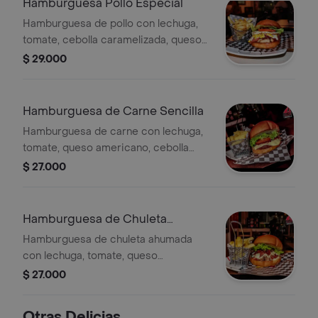
Hamburguesa Pollo Especial
Hamburguesa de pollo con lechuga,
tomate, cebolla caramelizada, queso
americano, tocineta, maíz, huevo y
$ 29.000
salsa de la casa. Acompañada de
papas fritas.
Hamburguesa de Carne Sencilla
Hamburguesa de carne con lechuga,
tomate, queso americano, cebolla
caramelizada, salsa de la casa y
$ 27.000
papas.
Hamburguesa de Chuleta
Sencilla
Hamburguesa de chuleta ahumada
con lechuga, tomate, queso
americano, cebolla caramelizada,
$ 27.000
salsa de la casa y papas.
Otras Delicias