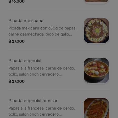
mozzarella y salsa.
$ 16.000
Picada mexicana
Picada mexicana con 350g de papas,
carne desmechada, pico de gallo,
guacamole, sour cream y queso
$ 27.000
mozzarella.
Picada especial
Papas a la francesa, carne de cerdo,
pollo, salchichón cervecero,
salchicha, queso, huevos de codorniz,
$ 27.000
tocineta y maicitos.
Picada especial familiar
Papas a la francesa, carne de cerdo,
pollo, salchichón cervecero,