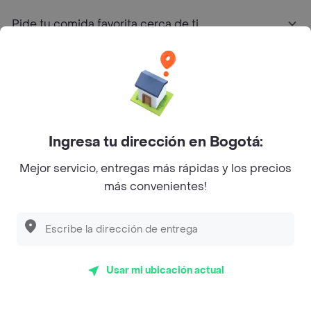
Pide tu comida favorita cerca de ti
Categorías
Únete a Rappi
Ingresa tu dirección en Bogotá:
Sobre Rappi
Mejor servicio, entregas más rápidas y los precios
más convenientes!
Facebook
Twitter
Instagram
©
2026
Rappi Inc. All rights reserved.
Usar mi ubicación actual
Rappi S.A.S. --- NIT 900.843.898-9 --- Calle 63 # 16A-02