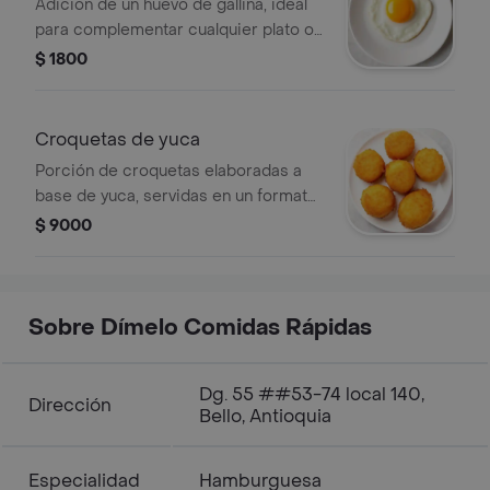
Adición de un huevo de gallina, ideal
para complementar cualquier plato o
preparación.
$ 1800
Croquetas de yuca
Porción de croquetas elaboradas a
base de yuca, servidas en un formato
de seis unidades como adición.
$ 9000
Sobre Dímelo Comidas Rápidas
Dg. 55 ##53-74 local 140,
Dirección
Bello, Antioquia
Especialidad
Hamburguesa