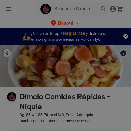
Bogotá
Regístrate
¿Nuevo en Rappi?
y disfruta de
envíos gratis por semanas
Aplican TyC
Dímelo Comidas Rápidas -
Niquia
Dg. 55 ##53-74 local 140, Bello, Antioquia
Hamburguesa - Dímelo Comidas Rápidas