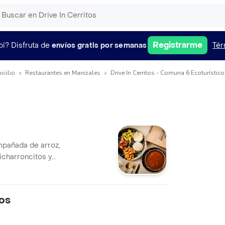
Registrarme
pi?
Disfruta de
envíos gratis por semanas
Tér
icilio
Restaurantes en Manizales
Drive In Cerritos - Comuna 6 Ecoturístic
mpañada de arroz,
icharroncitos y
os