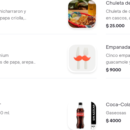
Chuleta d
chicharraron y
Chuleta de 
apa criolla,
en cascos, a
.Salsas: Salsa
$ 25.000
 y chimichurri.
Empanada
mium
Cinco empan
 de papa, arepa
guacamole y
$ 9000
r
Coca-Cola
0 ml.
Gaseosas
$ 4000