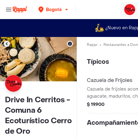
Bogotá
¿Nuevo en Rap
Rappi
Restaurantes a Dom
Típicos
Cazuela de Frijoles
Cazuela de frijoles aco
aguacate, maduritos, ch
Drive In Cerritos -
arepa.
$ 19.900
Comuna 6
Ecoturístico Cerro
Acompañamient
de Oro