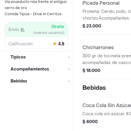
Via acueducto niza frente al antiguo
Picada Personal
cerro de oro
Proteína: Cerdo, pollo, 
Comida Típica - Drive In Cerritos
chorizo.Acompañantes: p
arepa y cascos de limón
$ 23.000
Gratis
Envío
criolla hogao, guacamole
(nuevos usuarios)
Calificación
4.8
Chicharrones
300 gr de tocineta pre
Típicos
acompañadas de cascos
Acompañamientos
y salsa de la casa.
$ 18.000
Bebidas
Bebidas
Coca Cola Sin Azúca
Coca cola sin azúcar 40
$ 4000