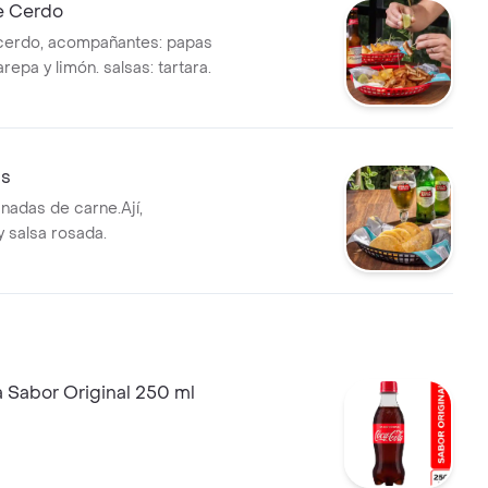
e Cerdo
cerdo, acompañantes: papas
repa y limón. salsas: tartara.
s
adas de carne.Ají,
 salsa rosada.
 Sabor Original 250 ml