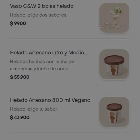
Vaso C&W 2 bolas helado
Helado: elige dos sabores.
$ 9900
Helado Artesano Litro y Medio
Vegano
Helados hechos con leche de
almendras y leche de coco.
$ 55.900
Helado Artesano 800 ml Vegano
Helado: elige tu sabor.
$ 43.900