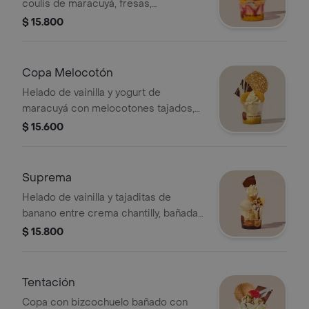
coulis de maracuyá, fresas,
melocotones y el crujiente de la
$ 15.800
galleta de encaje.
Copa Melocotón
Helado de vainilla y yogurt de
maracuyá con melocotones tajados,
coulis de maracuyá, crema chantilly y
$ 15.600
crujiente galleta de encaje.
Suprema
Helado de vainilla y tajaditas de
banano entre crema chantilly, bañadas
con salsa de chocolate y arequipe,
$ 15.800
barquillo de galleta crocante y
nueces.
Tentación
Copa con bizcochuelo bañado con