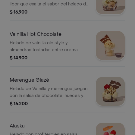
licor que exalta el sabor del helado de
vainilla, café y chocolate y combina
$ 16.900
sutilmente con salsa de chocolate,
nueces y crema chantilly.
Vainilla Hot Chocolate
Helado de vainilla old style y
almendras tostadas entre crema
chantilly y chocolate caliente con el
$ 14.900
que usted le dará gusto a su gusto.
Merengue Glazé
Helado de Vainilla y merengue juegan
con la salsa de chocolate, nueces y
crema chantilly para proporcionar
$ 16.200
solo placer.
Alaska
Helado con profiteroles en salsa