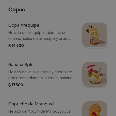
Copas
Copa Arequipe
Helado de arequipe, tajaditas de
banano, salsa de arequipe y crema
chantilly.
$ 14.500
Banana Split
Helado de vainilla, fresa y chocolate
con crema chantilly, nueces, banano
fresco, barquillo, salsa de chocolate y
$ 17.500
arequipe.
Capricho de Maracuyá
Helado de Yogurt de Maracuyá con