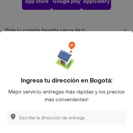
App Store
Google play
AppGallery
Pide tu comida favorita cerca de ti
Categorías
Únete a Rappi
Ingresa tu dirección en Bogotá:
Sobre Rappi
Mejor servicio, entregas más rápidas y los precios
más convenientes!
Facebook
Twitter
Instagram
©
2026
Rappi Inc. All rights reserved.