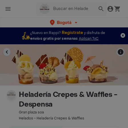
Bogotá
Regístrate
¿Nuevo en Rappi?
y disfruta de
envíos gratis por semanas
Aplican TyC
Heladería Crepes & Waffles -
Despensa
Gran plaza soa
Helados - Heladería Crepes & Waffles