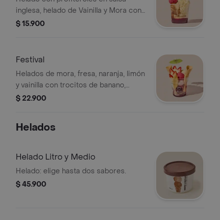
inglesa, helado de Vainilla y Mora con
salsa de frambuesa y crema chantilly.
$ 15.900
Festival
Helados de mora, fresa, naranja, limón
y vainilla con trocitos de banano,
fresas frescas sobre suave
$ 22.900
bizcochuelo, salsa de frambuesa,
crema chantilly y barquillos crocantes.
Helados
Helado Litro y Medio
Helado: elige hasta dos sabores.
$ 45.900