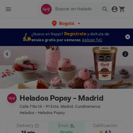
Bogotá
Regístrate
¿Nuevo en Rappi?
y disfruta de
envíos gratis por semanas
Aplican TyC
Helados Popsy - Madrid
Calle 7 No.1A - 91 Este, Madrid, Cundinamarca
Helados - Helados Popsy
Delivery
Envío
Calificación
Gratis
4.3
35 min