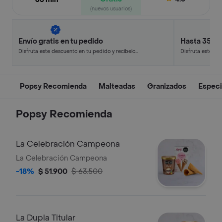
(nuevos usuarios)
Envío gratis en tu pedido
Hasta 35% 
Disfruta este descuento en tu pedido y recíbelo
Disfruta este de
en minutos.
en minutos.
Popsy Recomienda
Malteadas
Granizados
Especi
Popsy Recomienda
La Celebración Campeona
La Celebración Campeona
-18%
$ 51.900
$ 63.500
La Dupla Titular