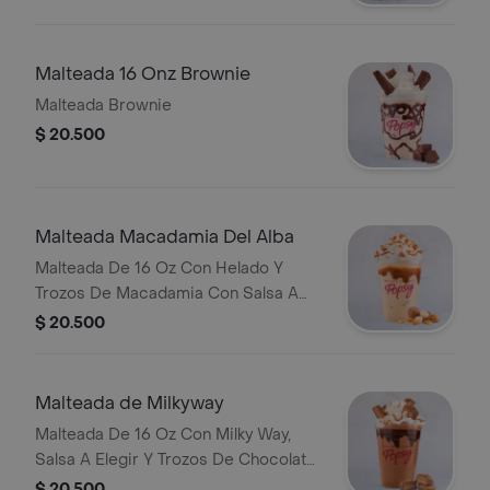
Malteada 16 Onz Brownie
Malteada Brownie
$ 20.500
Malteada Macadamia Del Alba
Malteada De 16 Oz Con Helado Y
Trozos De Macadamia Con Salsa A
Elegir.
$ 20.500
Malteada de Milkyway
Malteada De 16 Oz Con Milky Way,
Salsa A Elegir Y Trozos De Chocolate
Milky Way.
$ 20.500