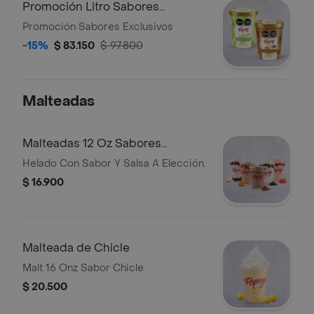
Promoción Litro Sabores
Exclusivos
Promoción Sabores Exclusivos
-15%
$ 83.150
$ 97.800
Malteadas
Malteadas 12 Oz Sabores
Tradicionales
Helado Con Sabor Y Salsa A Elección.
$ 16.900
Malteada de Chicle
Malt 16 Onz Sabor Chicle
$ 20.500