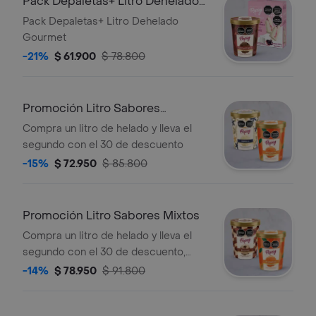
Pack Depaletas+ Litro Dehelado
Gourmet
Pack Depaletas+ Litro Dehelado
Gourmet
-21%
$ 61.900
$ 78.800
Promoción Litro Sabores
Gourmet
Compra un litro de helado y lleva el
segundo con el 30 de descuento
-15%
$ 72.950
$ 85.800
Promoción Litro Sabores Mixtos
Compra un litro de helado y lleva el
segundo con el 30 de descuento,
sabores surtidos
-14%
$ 78.950
$ 91.800