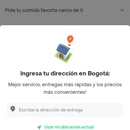
Pide tu comida favorita cerca de ti
Categorías
Únete a Rappi
Sobre Rappi
Ingresa tu dirección en Bogotá:
Facebook
Twitter
Instagram
Mejor servicio, entregas más rápidas y los precios
más convenientes!
©
2026
Rappi Inc. All rights reserved.
Rappi S.A.S. --- NIT 900.843.898-9 --- Calle 63 # 16A-02
Usar mi ubicación actual