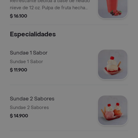
Refrescante bebida a base de helado
nieve de 12 oz. Pulpa de fruta hecha
helado.
$ 16.100
Especialidades
Sundae 1 Sabor
Sundae 1 Sabor
$ 11.900
Sundae 2 Sabores
Sundae 2 Sabores
$ 14.900