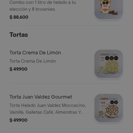
Brownies
Combo con 1 litro de helado a tu
elección y 8 brownies.
$ 88.600
Tortas
Torta Crema De Limón
Torta Crema De Limón
$ 49.900
Torta Juan Valdez Gourmet
Torta Helado Juan Valdez Moccacino,
Vainilla, Galletas Café, Almendras Y
Salsa Chocolate, 8 Unidades.
$ 49.900