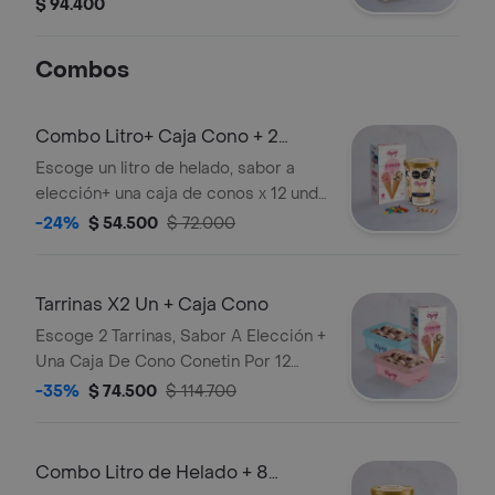
$ 94.400
Combos
Combo Litro+ Caja Cono + 2
Toppings
Escoge un litro de helado, sabor a
elección+ una caja de conos x 12 und
y 2 topping a elección del cliente.
-24%
$ 54.500
$ 72.000
Tarrinas X2 Un + Caja Cono
Escoge 2 Tarrinas, Sabor A Elección +
Una Caja De Cono Conetin Por 12
Und.
-35%
$ 74.500
$ 114.700
Combo Litro de Helado + 8