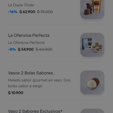
La Dupla Titular
-16%
$ 62.900
$ 75.000
La Ofensiva Perfecta
La Ofensiva Perfecta
-8%
$ 54.900
$ 60.000
Vasos 2 Bolas Sabores
Tradicionales
Helado sabor gourmet en vaso. Dos
bolas sabor a elegir.
$ 10.900
Vaso 2 Sabores Exclusivos*